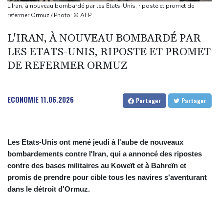
carabine à air comprimé à l'école selon la police
L'Iran, à nouveau bombardé par les Etats-Unis, riposte et promet de
Hong Kong enregistre un record de chaleur absolu à 36,9°C
refermer Ormuz / Photo: © AFP
Des échanges de frappes font cinq morts en Ukraine et en
L'IRAN, À NOUVEAU BOMBARDÉ PAR
Russie
LES ETATS-UNIS, RIPOSTE ET PROMET
Les éclipses, une opportunité lumineuse pour les scientifiques
DE REFERMER ORMUZ
Japon: 81 ans après Hiroshima, le tabou de la dissuasion
nucléaire vacille
ECONOMIE
11.06.2026
Partager
Partager
Les Etats-Unis ont mené jeudi à l'aube de nouveaux
bombardements contre l'Iran, qui a annoncé des ripostes
contre des bases militaires au Koweït et à Bahreïn et
promis de prendre pour cible tous les navires s'aventurant
dans le détroit d'Ormuz.