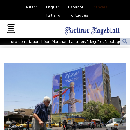
Deutsch
English
Español
Français
Italiano
Português
Euro de natation: Léon Marchand à la fois "déçu" et "soulagé"
après ses forfaits
L'Iran exige pour rouvrir Ormuz que les Etats-Unis acceptent
"toutes" ses conditions
Vols suspendus et évacuations en Chine, où le typhon Dolphin a
touché terre
Vaste feu de forêt dans l'ouest du Canada: 20.000 évacués, l'état
d'urgence déclaré
L'Indonésie saisit 1,3 tonne de kétamine, une des plus grosses
prises jamais réalisées
L'auteur de la tuerie en Thaïlande avait déjà apporté une