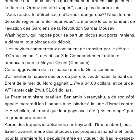
annoncé que "deux navires qui tentaient de franchir illégalement
le détroit d'Ormuz ont été frappés", sans plus de précision.
"Vous rendez le détroit sacré d'Ormuz dangereux?! Nous ferons
de cette région un enfer pour vous", a menacé le commandant de
l'aviation des Gardiens de la Révolution Sardar Mousavi.
Washington, qui impose pour sa part un blocus aux ports iraniens,
a démenti tout blocage du détroit.
"Les navires commerciaux continuent de transiter par le détroit
d'Ormuz ce soir", a écrit sur X le Commandement militaire
américain pour le Moyen-Orient (Centcom).
Cette aggravation de la situation dans le Golfe continue
d'alimenter la hausse des prix du pétrole. Jeudi matin, le baril de
Brent de la mer du Nord gagnait 1,7% à 94,68 dollars, et celui de
WTI américain 2% à 91,84 dollars.
Le Premier ministre israélien, Benjamin Netanyahu, a de son côté
appelé mercredi les Libanais à se joindre à la lutte d'Israël contre
le Hezbollah, affirmant que leur pays avait été "pris en otage" par
le groupe pro-iranien.
Après des frappes israéliennes sur Beyrouth, l'Iran d'abord, puis
Israël, avaient mené des attaques réciproques dimanche et lundi,
pour la première fois depuis l'entrée en vigueur du fragile cessez-