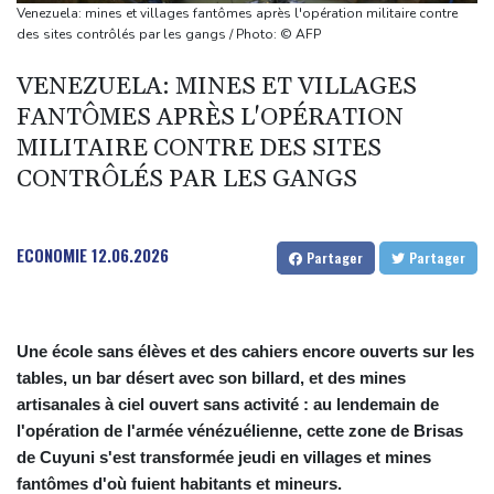
s'offre tout de même des records
Venezuela: mines et villages fantômes après l'opération militaire contre
Wall Street termine en baisse, les incertitudes au Moyen-Orient
des sites contrôlés par les gangs / Photo: © AFP
inquiètent
VENEZUELA: MINES ET VILLAGES
L'explosion d'une bombe dans un bus fait deux morts près de
FANTÔMES APRÈS L'OPÉRATION
Damas
MILITAIRE CONTRE DES SITES
Taïwan bloque un pont stratégique lors de la simulation d'une
CONTRÔLÉS PAR LES GANGS
invasion par la Chine
A Ceuta, les enfants migrants risquent d'être victimes de
maltraitance et d'exploitation, avertissent des ONG
ECONOMIE
12.06.2026
Partager
Partager
Une école sans élèves et des cahiers encore ouverts sur les
tables, un bar désert avec son billard, et des mines
artisanales à ciel ouvert sans activité : au lendemain de
l'opération de l'armée vénézuélienne, cette zone de Brisas
de Cuyuni s'est transformée jeudi en villages et mines
fantômes d'où fuient habitants et mineurs.