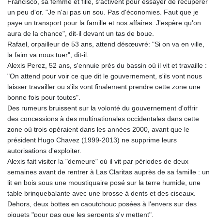
Francisco, sa femme et fille, s'activent pour essayer de récupérer
un peu d'or. "Je n'ai pas un sou. Pas d'économies. Faut que je
paye un transport pour la famille et nos affaires. J'espère qu'on
aura de la chance", dit-il devant un tas de boue.
Rafael, orpailleur de 53 ans, attend désœuvré: "Si on va en ville,
la faim va nous tuer", dit-il.
Alexis Perez, 52 ans, s'ennuie près du bassin où il vit et travaille :
"On attend pour voir ce que dit le gouvernement, s'ils vont nous
laisser travailler ou s'ils vont finalement prendre cette zone une
bonne fois pour toutes".
Des rumeurs bruissent sur la volonté du gouvernement d'offrir
des concessions à des multinationales occidentales dans cette
zone où trois opéraient dans les années 2000, avant que le
président Hugo Chavez (1999-2013) ne supprime leurs
autorisations d'exploiter.
Alexis fait visiter la "demeure" où il vit par périodes de deux
semaines avant de rentrer à Las Claritas auprès de sa famille : un
lit en bois sous une moustiquaire posé sur la terre humide, une
table brinquebalante avec une brosse à dents et des ciseaux.
Dehors, deux bottes en caoutchouc posées à l'envers sur des
piquets "pour pas que les serpents s'y mettent".