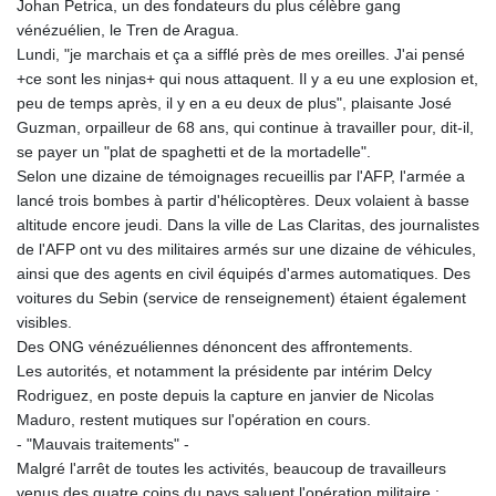
Johan Petrica, un des fondateurs du plus célèbre gang
vénézuélien, le Tren de Aragua.
Lundi, "je marchais et ça a sifflé près de mes oreilles. J'ai pensé
+ce sont les ninjas+ qui nous attaquent. Il y a eu une explosion et,
peu de temps après, il y en a eu deux de plus", plaisante José
Guzman, orpailleur de 68 ans, qui continue à travailler pour, dit-il,
se payer un "plat de spaghetti et de la mortadelle".
Selon une dizaine de témoignages recueillis par l'AFP, l'armée a
lancé trois bombes à partir d'hélicoptères. Deux volaient à basse
altitude encore jeudi. Dans la ville de Las Claritas, des journalistes
de l'AFP ont vu des militaires armés sur une dizaine de véhicules,
ainsi que des agents en civil équipés d'armes automatiques. Des
voitures du Sebin (service de renseignement) étaient également
visibles.
Des ONG vénézuéliennes dénoncent des affrontements.
Les autorités, et notamment la présidente par intérim Delcy
Rodriguez, en poste depuis la capture en janvier de Nicolas
Maduro, restent mutiques sur l'opération en cours.
- "Mauvais traitements" -
Malgré l'arrêt de toutes les activités, beaucoup de travailleurs
venus des quatre coins du pays saluent l'opération militaire :