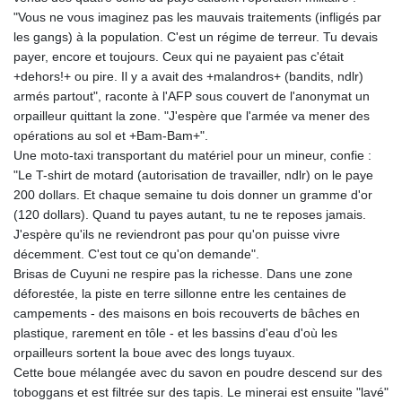
"Vous ne vous imaginez pas les mauvais traitements (infligés par
les gangs) à la population. C'est un régime de terreur. Tu devais
payer, encore et toujours. Ceux qui ne payaient pas c'était
+dehors!+ ou pire. Il y a avait des +malandros+ (bandits, ndlr)
armés partout", raconte à l'AFP sous couvert de l'anonymat un
orpailleur quittant la zone. "J'espère que l'armée va mener des
opérations au sol et +Bam-Bam+".
Une moto-taxi transportant du matériel pour un mineur, confie :
"Le T-shirt de motard (autorisation de travailler, ndlr) on le paye
200 dollars. Et chaque semaine tu dois donner un gramme d'or
(120 dollars). Quand tu payes autant, tu ne te reposes jamais.
J'espère qu'ils ne reviendront pas pour qu'on puisse vivre
décemment. C'est tout ce qu'on demande".
Brisas de Cuyuni ne respire pas la richesse. Dans une zone
déforestée, la piste en terre sillonne entre les centaines de
campements - des maisons en bois recouverts de bâches en
plastique, rarement en tôle - et les bassins d'eau d'où les
orpailleurs sortent la boue avec des longs tuyaux.
Cette boue mélangée avec du savon en poudre descend sur des
toboggans et est filtrée sur des tapis. Le minerai est ensuite "lavé"