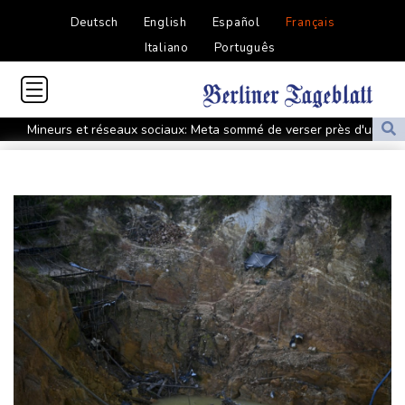
Deutsch
English
Español
Français
Italiano
Português
Mineurs et réseaux sociaux: Meta sommé de verser près d'un
milliard de dollars au Nouveau-Mexique
Crise à la Fifa: l'UEFA maintient la pression sur Infantino, l'Afrique
le soutient
Argentine: heurts entre police et manifestants hostiles à un
projet de loi sur la propriété privée
Yémen: au moins 58 soldats morts dans des attaques des
rebelles houthis
Colombie: investiture du président de la Espriella, allié de Trump
en guerre contre le narcotrafic
Marchés: retour de la nervosité sur le Moyen-Orient, l'Europe