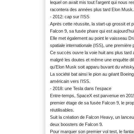
lequel on avait mis tout l'argent qui nous re
racontera des années plus tard Elon Musk.
- 2012: cap sur l'ISS
Après cette réussite, la start-up grossit et
Falcon 9, sa fusée phare qui est aujourd'hui
Elle met également au point le vaisseau Dr
spatiale internationale (ISS), une première 
Ce succès ouvre la voie huit ans plus tard
malgré les doutes et même une enquête dili
qu'Elon Musk soit apparu buvant du whisky
La société bat ainsi le pion au géant Boei
américain vers l'ISS.
- 2018: une Tesla dans l'espace
Entre-temps, SpaceX est parvenue en 2015, a
premier étage de sa fusée Falcon 9, le propu
réutilisables.
Suit la création de Falcon Heavy, un lance
deux boosters de Falcon 9.
Pour marquer son premier vol test, le fanta