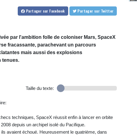
Partager
sur Facebook
Partager
sur Twitter
vée par l'ambition folle de coloniser Mars, SpaceX
urse fracassante, parachevant un parcours
clatantes mais aussi des explosions
 tenues.
Taille du texte:
ire:
checs techniques, SpaceX réussit enfin à lancer en orbite
2008 depuis un archipel isolé du Pacifique.
s, ils avaient échoué. Heureusement le quatrième, dans