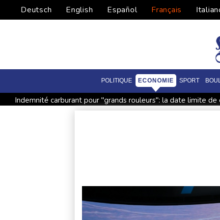
Deutsch
English
Español
Français
Italian
POLITIQUE
ECONOMIE
SPORT
BOU
Indemnité carburant pour "grands rouleurs": la date limite de
Amazon fait construire au Texas une immense centrale à gaz
Nocturne et amatrice de café: une nouvelle espèce de grenou
Le rappeur Moha La Squale condamné à deux ans pour des v
La justice bloque à nouveau la salle de bal de Trump, qui va s