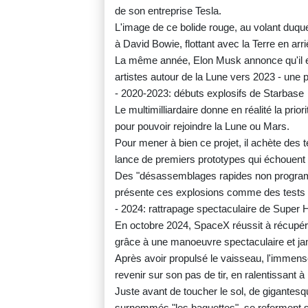
de son entreprise Tesla.
L'image de ce bolide rouge, au volant duqu
à David Bowie, flottant avec la Terre en arri
La même année, Elon Musk annonce qu'il e
artistes autour de la Lune vers 2023 - une
- 2020-2023: débuts explosifs de Starbase
Le multimilliardaire donne en réalité la pr
pour pouvoir rejoindre la Lune ou Mars.
Pour mener à bien ce projet, il achète des t
lance de premiers prototypes qui échouent 
Des "désassemblages rapides non programm
présente ces explosions comme des tests 
- 2024: rattrapage spectaculaire de Super
En octobre 2024, SpaceX réussit à récupé
grâce à une manoeuvre spectaculaire et ja
Après avoir propulsé le vaisseau, l'immen
revenir sur son pas de tir, en ralentissant à 
Juste avant de toucher le sol, de gigantes
surnommés "les baguettes", se referment sur