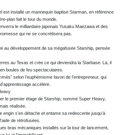
el est installé un mannequin baptisé Starman, en référence
ère-plan fait le tour du monde.
nverra le milliardaire japonais Yusaku Maezawa et des
 promesse qui ne se concrétisera pas.
iorité au développement de sa mégafusée Starship, pensée
erres au Texas et crée ce qui deviendra la Starbase. Là, il
en boules de feu spectaculaires.
és" selon l'euphémisme favori de l'entrepreneur, qui
d'apprentissage accéléré.
 Heavy
rer le premier étage de Starship, nommé Super Heavy,
mais réalisée.
se engin s'en détache et entame sa redescente jusqu'à
l'aide de rétrofusées.
ques bras mécaniques installés sur la tour de lancement,
 lui et l'immobilisent.