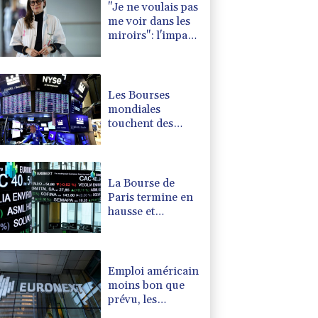
"Je ne voulais pas
me voir dans les
miroirs": l'impact
psychologique de
la reconstruction
mammaire
Les Bourses
mondiales
touchent des
sommets après
l'emploi
américain
La Bourse de
Paris termine en
hausse et
poursuit sa
course aux
records
Emploi américain
moins bon que
prévu, les
Bourses en