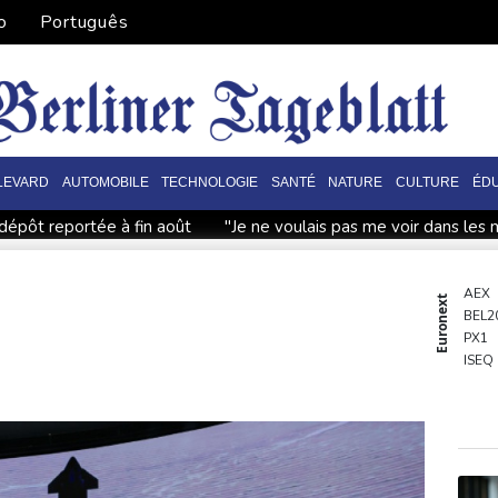
o
Português
LEVARD
AUTOMOBILE
TECHNOLOGIE
SANTÉ
NATURE
CULTURE
ÉDU
 dépôt reportée à fin août
"Je ne voulais pas me voir dans les 
 pour ses centres de données
Présidentielle: Gabriel Attal po
ille découverte au Costa Rica
Colombie: le président de la Es
AEX
Euronext
BEL2
iolences sur deux femmes
Colombie: le président de la Esprie
PX1
aisir la Cour suprême
De la Espriella, un millionnaire pro-Trum
ISEQ
OSE
PSI20
ENTE
BIOT
N150