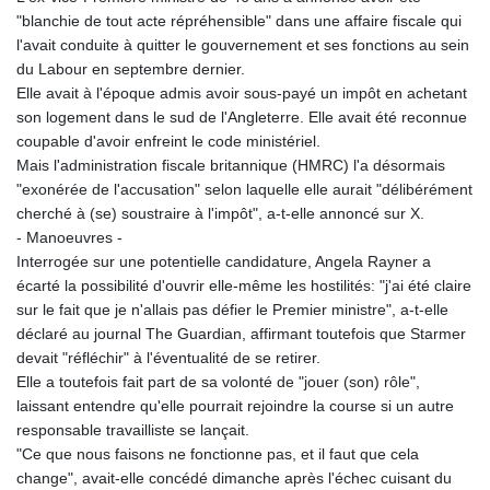
"blanchie de tout acte répréhensible" dans une affaire fiscale qui
l'avait conduite à quitter le gouvernement et ses fonctions au sein
du Labour en septembre dernier.
Elle avait à l'époque admis avoir sous-payé un impôt en achetant
son logement dans le sud de l'Angleterre. Elle avait été reconnue
coupable d'avoir enfreint le code ministériel.
Mais l'administration fiscale britannique (HMRC) l'a désormais
"exonérée de l'accusation" selon laquelle elle aurait "délibérément
cherché à (se) soustraire à l'impôt", a-t-elle annoncé sur X.
- Manoeuvres -
Interrogée sur une potentielle candidature, Angela Rayner a
écarté la possibilité d'ouvrir elle-même les hostilités: "j'ai été claire
sur le fait que je n'allais pas défier le Premier ministre", a-t-elle
déclaré au journal The Guardian, affirmant toutefois que Starmer
devait "réfléchir" à l'éventualité de se retirer.
Elle a toutefois fait part de sa volonté de "jouer (son) rôle",
laissant entendre qu'elle pourrait rejoindre la course si un autre
responsable travailliste se lançait.
"Ce que nous faisons ne fonctionne pas, et il faut que cela
change", avait-elle concédé dimanche après l'échec cuisant du