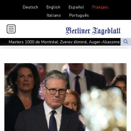
Deutsch
English
Español
Français
Italiano
Português
Masters 1000 de Montréal: Zverev éliminé, Auger-Aliassime
forfait
L'auteur présumé de l'attentat contre un cortège syndical à
Munich face à son verdict
La Fifa reconnaît des "erreurs" et présente des "excuses" après
une réunion de crise au Maroc
Colombie: un bébé hippopotame descendant de la colonie
d'Escobar meurt malgré les soins
Colombie: le gouvernement met en garde contre de possibles
"actes terroristes" lors de l'investiture du président
L'étage supérieur d'une fusée SpaceX s'est écrasé sur la Lune