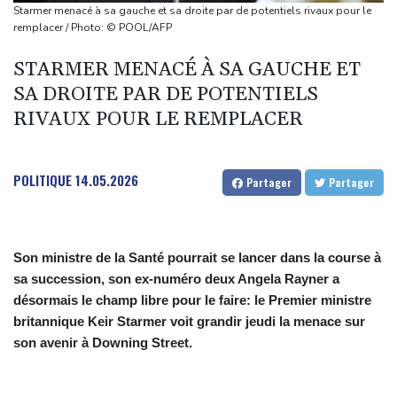
Séisme au Venezuela: la douloureuse valse des nombres de
Starmer menacé à sa gauche et sa droite par de potentiels rivaux pour le
disparus
remplacer / Photo: © POOL/AFP
Les Bourses mondiales touchent des records, sans s'emballer
STARMER MENACÉ À SA GAUCHE ET
pour autant
SA DROITE PAR DE POTENTIELS
Abandonner ou pas? Dans le Tennessee, un candidat démocrate
RIVAUX POUR LE REMPLACER
victime du redécoupage électoral
Drone explosif à Leipzig: l'Allemagne alerte sur une "nouvelle
dimension de menace"
POLITIQUE
14.05.2026
Partager
Partager
Son ministre de la Santé pourrait se lancer dans la course à
sa succession, son ex-numéro deux Angela Rayner a
désormais le champ libre pour le faire: le Premier ministre
britannique Keir Starmer voit grandir jeudi la menace sur
son avenir à Downing Street.