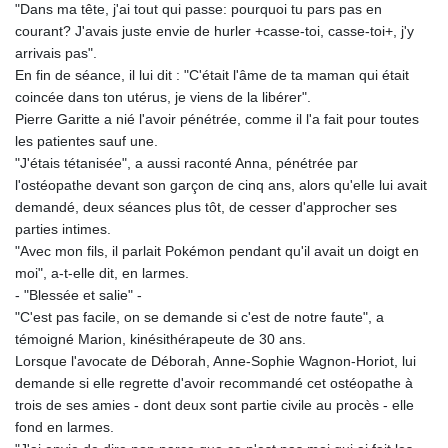
"Dans ma tête, j'ai tout qui passe: pourquoi tu pars pas en
courant? J'avais juste envie de hurler +casse-toi, casse-toi+, j'y
arrivais pas".
En fin de séance, il lui dit : "C'était l'âme de ta maman qui était
coincée dans ton utérus, je viens de la libérer".
Pierre Garitte a nié l'avoir pénétrée, comme il l'a fait pour toutes
les patientes sauf une.
"J'étais tétanisée", a aussi raconté Anna, pénétrée par
l'ostéopathe devant son garçon de cinq ans, alors qu'elle lui avait
demandé, deux séances plus tôt, de cesser d'approcher ses
parties intimes.
"Avec mon fils, il parlait Pokémon pendant qu'il avait un doigt en
moi", a-t-elle dit, en larmes.
- "Blessée et salie" -
"C'est pas facile, on se demande si c'est de notre faute", a
témoigné Marion, kinésithérapeute de 30 ans.
Lorsque l'avocate de Déborah, Anne-Sophie Wagnon-Horiot, lui
demande si elle regrette d'avoir recommandé cet ostéopathe à
trois de ses amies - dont deux sont partie civile au procès - elle
fond en larmes.