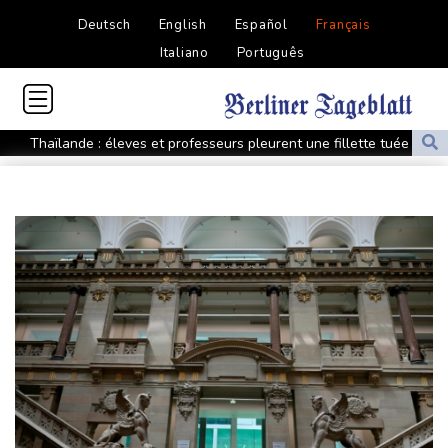
Deutsch
English
Español
Français
Italiano
Português
Thaïlande : éleves et professeurs pleurent une fillette tuée dans
la fusillade
Mexique : après des années d'accalmie, la violence se rappelle
aux habitants du Zacatecas
Une épave romaine chargée de centaines d'amphores
découverte au large de la Sicile
Euro de natation: Léon Marchand à la fois "déçu" et "soulagé"
après ses forfaits
L'Iran exige pour rouvrir Ormuz que les Etats-Unis acceptent
"toutes" ses conditions
Vols suspendus et évacuations en Chine, où le typhon Dolphin a