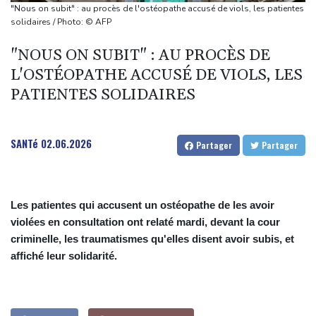
touché terre
"Nous on subit" : au procès de l'ostéopathe accusé de viols, les patientes
Vaste feu de forêt dans l'ouest du Canada: 20.000 évacués, l'état
solidaires / Photo: © AFP
d'urgence déclaré
"NOUS ON SUBIT" : AU PROCÈS DE
L'Indonésie saisit 1,3 tonne de kétamine, une des plus grosses
L'OSTÉOPATHE ACCUSÉ DE VIOLS, LES
prises jamais réalisées
PATIENTES SOLIDAIRES
L'auteur de la tuerie en Thaïlande avait déjà apporté une
carabine à air comprimé à l'école selon la police
Hong Kong enregistre un record de chaleur absolu à 36,9°C
SANTé
02.06.2026
Partager
Partager
Les patientes qui accusent un ostéopathe de les avoir
violées en consultation ont relaté mardi, devant la cour
criminelle, les traumatismes qu'elles disent avoir subis, et
affiché leur solidarité.