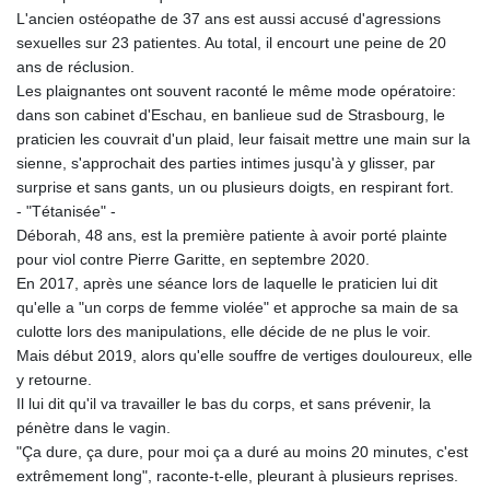
L'ancien ostéopathe de 37 ans est aussi accusé d'agressions
sexuelles sur 23 patientes. Au total, il encourt une peine de 20
ans de réclusion.
Les plaignantes ont souvent raconté le même mode opératoire:
dans son cabinet d'Eschau, en banlieue sud de Strasbourg, le
praticien les couvrait d'un plaid, leur faisait mettre une main sur la
sienne, s'approchait des parties intimes jusqu'à y glisser, par
surprise et sans gants, un ou plusieurs doigts, en respirant fort.
- "Tétanisée" -
Déborah, 48 ans, est la première patiente à avoir porté plainte
pour viol contre Pierre Garitte, en septembre 2020.
En 2017, après une séance lors de laquelle le praticien lui dit
qu'elle a "un corps de femme violée" et approche sa main de sa
culotte lors des manipulations, elle décide de ne plus le voir.
Mais début 2019, alors qu'elle souffre de vertiges douloureux, elle
y retourne.
Il lui dit qu'il va travailler le bas du corps, et sans prévenir, la
pénètre dans le vagin.
"Ça dure, ça dure, pour moi ça a duré au moins 20 minutes, c'est
extrêmement long", raconte-t-elle, pleurant à plusieurs reprises.