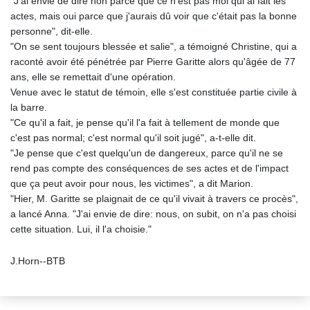
"J'ai envie de dire non parce que ce n'est pas moi qui ai fait les
actes, mais oui parce que j'aurais dû voir que c'était pas la bonne
personne", dit-elle.
"On se sent toujours blessée et salie", a témoigné Christine, qui a
raconté avoir été pénétrée par Pierre Garitte alors qu'âgée de 77
ans, elle se remettait d'une opération.
Venue avec le statut de témoin, elle s'est constituée partie civile à
la barre.
"Ce qu'il a fait, je pense qu'il l'a fait à tellement de monde que
c'est pas normal; c'est normal qu'il soit jugé", a-t-elle dit.
"Je pense que c'est quelqu'un de dangereux, parce qu'il ne se
rend pas compte des conséquences de ses actes et de l'impact
que ça peut avoir pour nous, les victimes", a dit Marion.
"Hier, M. Garitte se plaignait de ce qu'il vivait à travers ce procès",
a lancé Anna. "J'ai envie de dire: nous, on subit, on n'a pas choisi
cette situation. Lui, il l'a choisie."
J.Horn--BTB