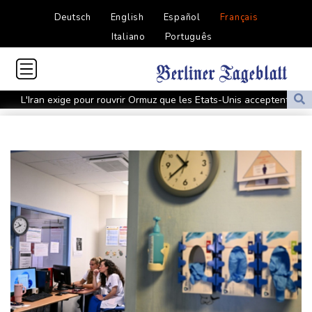
Deutsch
English
Español
Français
Italiano
Português
L'Iran exige pour rouvrir Ormuz que les Etats-Unis acceptent
"toutes" ses conditions
Vols suspendus et évacuations en Chine, où le typhon Dolphin a
touché terre
Vaste feu de forêt dans l'ouest du Canada: 20.000 évacués, l'état
d'urgence déclaré
L'Indonésie saisit 1,3 tonne de kétamine, une des plus grosses
prises jamais réalisées
L'auteur de la tuerie en Thaïlande avait déjà apporté une
carabine à air comprimé à l'école selon la police
Hong Kong enregistre un record de chaleur absolu à 36,9°C