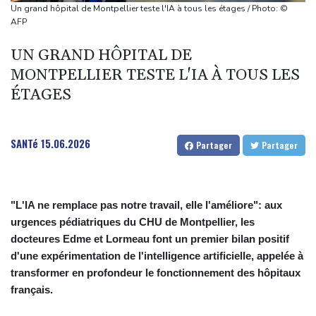
Des échanges de frappes font cinq morts en Ukraine et en
Un grand hôpital de Montpellier teste l'IA à tous les étages / Photo: ©
Russie
AFP
Les éclipses, une opportunité lumineuse pour les scientifiques
UN GRAND HÔPITAL DE
Japon: 81 ans après Hiroshima, le tabou de la dissuasion
MONTPELLIER TESTE L'IA À TOUS LES
nucléaire vacille
ÉTAGES
Aux Etats-Unis, la colère monte contre un vaste réseau de
surveillance des voitures
SANTé
15.06.2026
Partager
Partager
"L'IA ne remplace pas notre travail, elle l'améliore": aux
urgences pédiatriques du CHU de Montpellier, les
docteures Edme et Lormeau font un premier bilan positif
d'une expérimentation de l'intelligence artificielle, appelée à
transformer en profondeur le fonctionnement des hôpitaux
français.