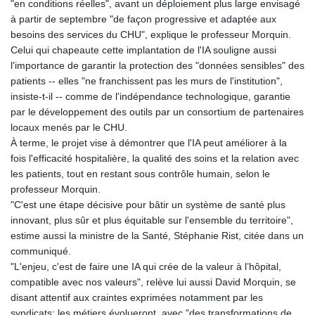
"en conditions réelles", avant un déploiement plus large envisagé
à partir de septembre "de façon progressive et adaptée aux
besoins des services du CHU", explique le professeur Morquin.
Celui qui chapeaute cette implantation de l'IA souligne aussi
l'importance de garantir la protection des "données sensibles" des
patients -- elles "ne franchissent pas les murs de l'institution",
insiste-t-il -- comme de l'indépendance technologique, garantie
par le développement des outils par un consortium de partenaires
locaux menés par le CHU.
À terme, le projet vise à démontrer que l'IA peut améliorer à la
fois l'efficacité hospitalière, la qualité des soins et la relation avec
les patients, tout en restant sous contrôle humain, selon le
professeur Morquin.
"C'est une étape décisive pour bâtir un système de santé plus
innovant, plus sûr et plus équitable sur l'ensemble du territoire",
estime aussi la ministre de la Santé, Stéphanie Rist, citée dans un
communiqué.
"L'enjeu, c'est de faire une IA qui crée de la valeur à l’hôpital,
compatible avec nos valeurs", relève lui aussi David Morquin, se
disant attentif aux craintes exprimées notamment par les
syndicats: les métiers évolueront, avec "des transformations de