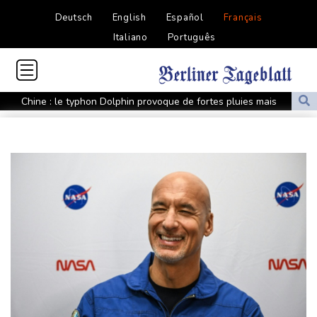
Deutsch
English
Español
Français
Italiano
Português
Chine : le typhon Dolphin provoque de fortes pluies mais
s'affaiblit
"Progression lente" du feu dans la Drôme, celui en Lozère fixé
Canada: une octogénaire meurt dans un vaste feu de forêt dans
l'ouest
Chaleur record en Europe de l'Ouest pour le début de l'été 2026
En Zambie, le bilan économique du président "HH" à l'épreuve
des urnes
Des incendies toujours plus coûteux pour les collectivités
Masters 1000 de Montréal: le tenant du titre Shelton en quarts
Climatisation, volets, arbres: les canicules à répétition s'invitent