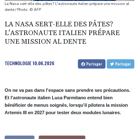
dans la recherche de logement
La Nasa sert-elle des pâtes? L'astronaute italien prépare une mission al
WTA 1000 de Toronto: Rybakina, Gauff et Osaka en quarts
dente / Photo: © AFP
Euro de natation: Marchand réduit la voilure et mise sur le plaisir
LA NASA SERT-ELLE DES PÂTES?
L'ASTRONAUTE ITALIEN PRÉPARE
UNE MISSION AL DENTE
TECHNOLOGIE
10.06.2026
Partager
Partager
On ne va pas dans l'espace sans prendre ses précautions.
Et l'astronaute italien Luca Parmitano entend bien
bénéficier de menus soignés, lorsqu'il pilotera la mission
Artemis III en 2027 pour tester deux modules lunaires.