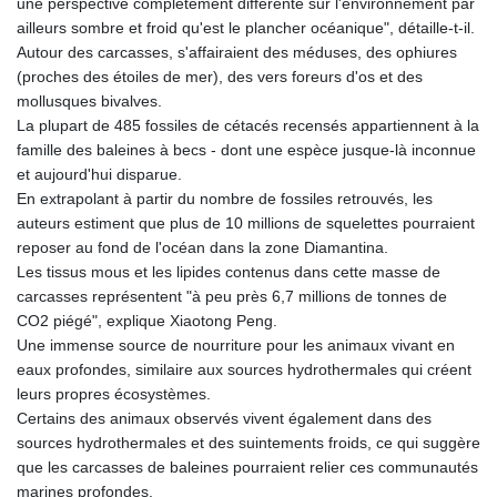
une perspective complètement différente sur l'environnement par
ailleurs sombre et froid qu'est le plancher océanique", détaille-t-il.
Autour des carcasses, s'affairaient des méduses, des ophiures
(proches des étoiles de mer), des vers foreurs d'os et des
mollusques bivalves.
La plupart de 485 fossiles de cétacés recensés appartiennent à la
famille des baleines à becs - dont une espèce jusque-là inconnue
et aujourd'hui disparue.
En extrapolant à partir du nombre de fossiles retrouvés, les
auteurs estiment que plus de 10 millions de squelettes pourraient
reposer au fond de l'océan dans la zone Diamantina.
Les tissus mous et les lipides contenus dans cette masse de
carcasses représentent "à peu près 6,7 millions de tonnes de
CO2 piégé", explique Xiaotong Peng.
Une immense source de nourriture pour les animaux vivant en
eaux profondes, similaire aux sources hydrothermales qui créent
leurs propres écosystèmes.
Certains des animaux observés vivent également dans des
sources hydrothermales et des suintements froids, ce qui suggère
que les carcasses de baleines pourraient relier ces communautés
marines profondes.