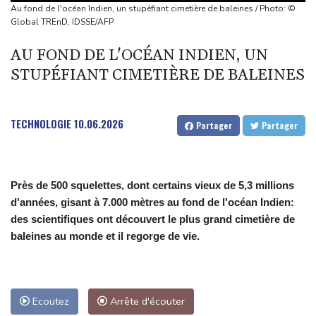
Séisme au Venezuela: la douloureuse valse des nombres de
Au fond de l'océan Indien, un stupéfiant cimetière de baleines / Photo: ©
disparus
Global TREnD, IDSSE/AFP
Les Bourses mondiales touchent des records, sans s'emballer
AU FOND DE L'OCÉAN INDIEN, UN
pour autant
STUPÉFIANT CIMETIÈRE DE BALEINES
Abandonner ou pas? Dans le Tennessee, un candidat démocrate
victime du redécoupage électoral
Drone explosif à Leipzig: l'Allemagne alerte sur une "nouvelle
TECHNOLOGIE
10.06.2026
Partager
Partager
dimension de menace"
Près de 500 squelettes, dont certains vieux de 5,3 millions
d'années, gisant à 7.000 mètres au fond de l'océan Indien:
des scientifiques ont découvert le plus grand cimetière de
baleines au monde et il regorge de vie.
Ecoutez
Arrête d'écouter