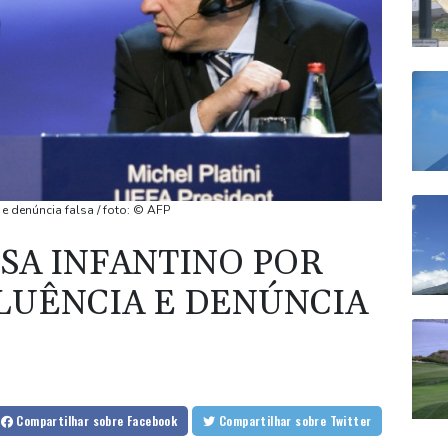
a e denúncia falsa / foto: © AFP
SSA INFANTINO POR
FLUÊNCIA E DENÚNCIA
Compartilhar
sobre Facebook
Compartilhar
sobre Twitter