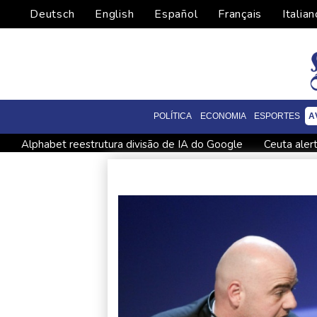
Deutsch
English
Español
Français
Italian
POLÍTICA
ECONOMIA
ESPORTES
A
Alphabet reestrutura divisão de IA do Google
Ceuta aler
Alemanha alerta para ‘nova ameaça’ após incidente em aerop
Fifa tenta superar crise com pedidos de desculpas e 'apoio tot
Favorito, Zverev perde em sua estreia contra Griekspoor no
Parte de um foguete da SpaceX colidiu com a Lua, segundo c