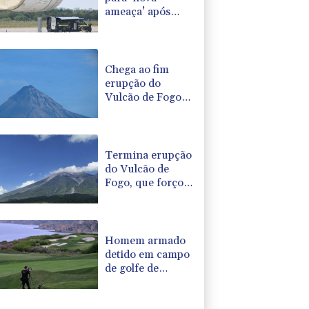
ameaça’ após
incidente em
aeroporto-chave
para envios à
Ucrânia
Chega ao fim
erupção do
Vulcão de Fogo
na Guatemala,
após evacuação
em massa
Termina erupção
do Vulcão de
Fogo, que forçou
evacuação
maciça na
Guatemala
Homem armado
detido em campo
de golfe de
Trump na
Califórnia é alvo