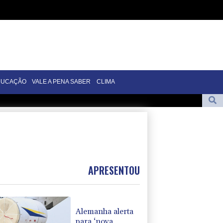
DUCAÇÃO
VALE A PENA SABER
CLIMA
or multidão na Turquia e veste camisa do Trabzonspor
 a inflação
de Escobar morre após ser resgatado na Colômbia
ala, após evacuação em massa
APRESENTOU
Alemanha alerta
para ‘nova