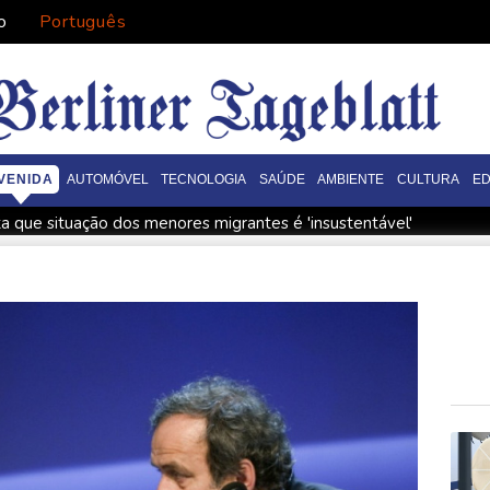
o
Português
VENIDA
AUTOMÓVEL
TECNOLOGIA
SAÚDE
AMBIENTE
CULTURA
E
ta que situação dos menores migrantes é 'insustentável'
orto-chave para envios à Ucrânia
Mohamed Salah é recebido p
al' a Infantino
Copom volta a reduzir Selic, a 14%, para conter
 Masters 1000 de Montreal
Filhote de hipopótamo da colônia 
ientistas
Chega ao fim erupção do Vulcão de Fogo na Guatem