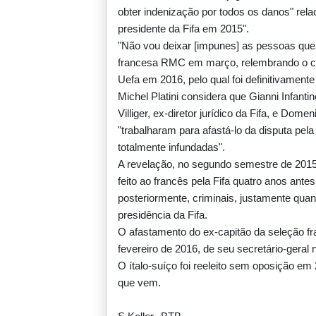
obter indenização por todos os danos" rela
presidente da Fifa em 2015".
"Não vou deixar [impunes] as pessoas que 
francesa RMC em março, relembrando o cas
Uefa em 2016, pelo qual foi definitivament
Michel Platini considera que Gianni Infant
Villiger, ex-diretor jurídico da Fifa, e Dom
"trabalharam para afastá-lo da disputa pel
totalmente infundadas".
A revelação, no segundo semestre de 2015
feito ao francês pela Fifa quatro anos ant
posteriormente, criminais, justamente quand
presidência da Fifa.
O afastamento do ex-capitão da seleção fr
fevereiro de 2016, de seu secretário-geral n
O ítalo-suíço foi reeleito sem oposição 
que vem.