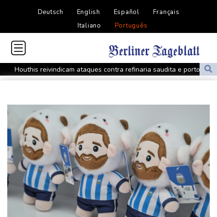
Deutsch
English
Español
Français
Italiano
Português
Houthis reivindicam ataques contra refinaria saudita e porto no
Iêmen
Israel 'rejeita' plano dos EUA para Gaza apoiado pelo Hamas
Câncer de Joe Biden se espalhou, anuncia filho
MP do Equador acusa sete supostos idealizadores do
assassinato de Villavicencio
Fifa contra-ataca e denuncia 'um esforço orquestrado para minar
seu presidente'
Turistas da Colômbia morrem em acidente de helicóptero no Rio
de Janeiro
Atentados marcam primeiro dia do novo governo na Colômbia