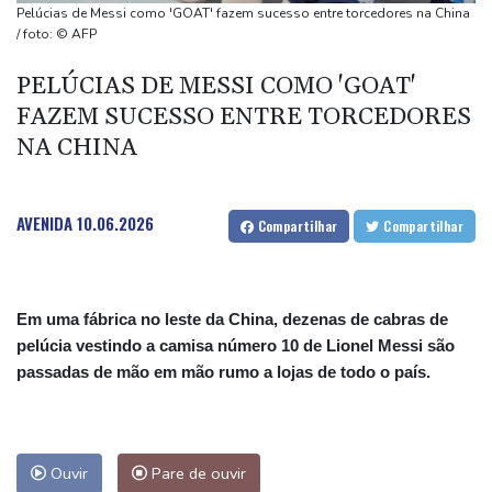
Swiatek vence Kostyuk de virada e avança às quartas de final
Pelúcias de Messi como 'GOAT' fazem sucesso entre torcedores na China
WTA 1000 de Toronto
/ foto: © AFP
Turistas da Colômbia morrem em acidente de helicóptero no Rio
PELÚCIAS DE MESSI COMO 'GOAT'
(imprensa)
FAZEM SUCESSO ENTRE TORCEDORES
Espanha inicia controle na fronteira com Itália após crise
NA CHINA
migratória
AVENIDA
10.06.2026
Compartilhar
Compartilhar
Em uma fábrica no leste da China, dezenas de cabras de
pelúcia vestindo a camisa número 10 de Lionel Messi são
passadas de mão em mão rumo a lojas de todo o país.
Ouvir
Pare de ouvir