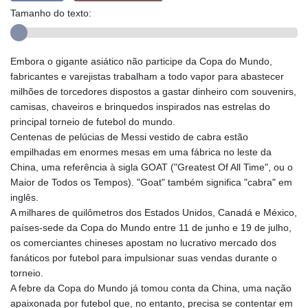
Tamanho do texto:
Embora o gigante asiático não participe da Copa do Mundo,
fabricantes e varejistas trabalham a todo vapor para abastecer
milhões de torcedores dispostos a gastar dinheiro com souvenirs,
camisas, chaveiros e brinquedos inspirados nas estrelas do
principal torneio de futebol do mundo.
Centenas de pelúcias de Messi vestido de cabra estão
empilhadas em enormes mesas em uma fábrica no leste da
China, uma referência à sigla GOAT ("Greatest Of All Time", ou o
Maior de Todos os Tempos). "Goat" também significa "cabra" em
inglês.
A milhares de quilômetros dos Estados Unidos, Canadá e México,
países-sede da Copa do Mundo entre 11 de junho e 19 de julho,
os comerciantes chineses apostam no lucrativo mercado dos
fanáticos por futebol para impulsionar suas vendas durante o
torneio.
A febre da Copa do Mundo já tomou conta da China, uma nação
apaixonada por futebol que, no entanto, precisa se contentar em