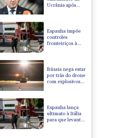
Ucrânia após
explosão de
drone
Espanha impõe
controles
fronteiriços à
Itália em meio a
crise migratória
Rússia nega estar
por trás do drone
com explosivos
encontrado em
aeroporto alemão
Espanha lança
ultimato à Itália
para que levante
controles
fronteiriços