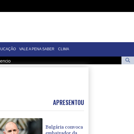
DUCAÇÃO
VALE A PENA SABER
CLIMA
cencio
de helicóptero no Rio de Janeiro
nal WTA 1000 de Toronto
pós crise migratória
isão sobre Julián Álvarez já foi tomada
APRESENTOU
Bulgária convoca
embaixador da