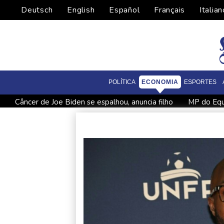
Deutsch
English
Español
Français
Italian
POLÍTICA
ECONOMIA
ESPORTES
Câncer de Joe Biden se espalhou, anuncia filho
MP do Equa
Fifa contra-ataca e denuncia 'um esforço orquestrado para mi
Atentados marcam primeiro dia do novo governo na Colômbi
Turistas da Colômbia morrem em acidente de helicóptero no 
Após renovar com Real Madrid, Vini joga com braçadeira de c