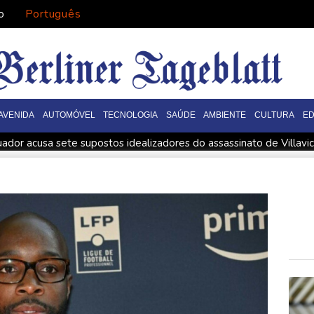
o
Português
AVENIDA
AUTOMÓVEL
TECNOLOGIA
SAÚDE
AMBIENTE
CULTURA
E
dor acusa sete supostos idealizadores do assassinato de Villavi
nar seu presidente'
Turistas da Colômbia morrem em acidente 
a
Swiatek vence Kostyuk de virada e avança às quartas de fi
Rio (imprensa)
Espanha inicia controle na fronteira com Itália a
apitão na vitória sobre o Ferencvaros
Simeone reafirma que dec