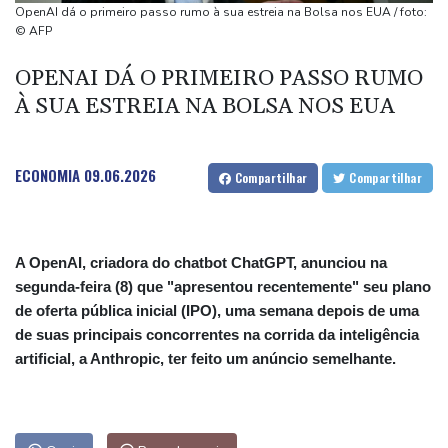
De la Espriella: um milionário pró-Trump na Presidência da
OpenAI dá o primeiro passo rumo à sua estreia na Bolsa nos EUA / foto:
Colômbia
© AFP
Vasco anuncia contratação do atacante argentino Facundo
OPENAI DÁ O PRIMEIRO PASSO RUMO
Colidio
À SUA ESTREIA NA BOLSA NOS EUA
Ex-advogado de Trump pronto para ser confirmado como
procurador-geral dos EUA
ECONOMIA
09.06.2026
Compartilhar
Compartilhar
A OpenAI, criadora do chatbot ChatGPT, anunciou na
segunda-feira (8) que "apresentou recentemente" seu plano
de oferta pública inicial (IPO), uma semana depois de uma
de suas principais concorrentes na corrida da inteligência
artificial, a Anthropic, ter feito um anúncio semelhante.