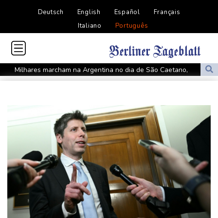
Deutsch
English
Español
Français
Italiano
Português
Milhares marcham na Argentina no dia de São Caetano,
padroeiro do pão e do trabalho
Europa se prepara para queda de geração de energia durante
eclipse
Luca Zidane deixa Granada e assina com Leganés
Rybakina derrota Li e vai às oitavas do WTA 1000 de Toronto
Rebeldes houthis continuam ofensiva no Iêmen com ataques em
região petrolífera
Rebeca Andrade tira nota mais alta do mundo no salto em 2026
Rússia nega estar por trás do drone com explosivos encontrado
em aeroporto alemão