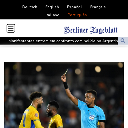
Deutsch
English
Español
Français
Italiano
Português
Manifestantes entram em confronto com polícia na Argentina por
projeto de lei em favor da propriedade privada
Trump assina decreto contra 'turismo' da cidadania por
nascimento
Kompany confia nos reforços do Bayern para conquistar a
Champions
Pegula elimina Rakhimova e vai às oitavas do WTA 1000 de
Toronto
Governo interino e delegados da oposição iniciam diálogo na
Venezuela
PSG anuncia contratação do meia-atacante Maghnes Akliouche