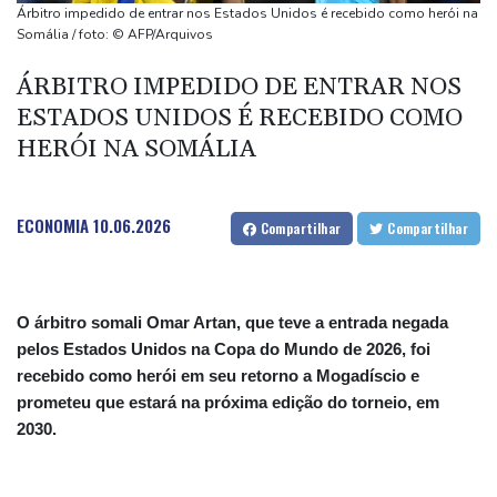
Ônibus-bomba deixa dois mortos na Síria
Árbitro impedido de entrar nos Estados Unidos é recebido como herói na
Rodrigo Paz defende sua gestão nos primeiros nove meses à
Somália / foto: © AFP/Arquivos
frente da Bolívia
ÁRBITRO IMPEDIDO DE ENTRAR NOS
Ex-Inter, Enner Valencia é anunciado pelo Boca Juniors
ESTADOS UNIDOS É RECEBIDO COMO
EUA saúdam chegada de opositora à Venezuela para iniciar
HERÓI NA SOMÁLIA
diálogo
ECONOMIA
10.06.2026
Compartilhar
Compartilhar
O árbitro somali Omar Artan, que teve a entrada negada
pelos Estados Unidos na Copa do Mundo de 2026, foi
recebido como herói em seu retorno a Mogadíscio e
prometeu que estará na próxima edição do torneio, em
2030.