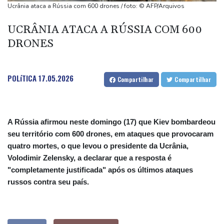
Rússia nega estar por trás do drone com explosivos encontrado
Ucrânia ataca a Rússia com 600 drones / foto: © AFP/Arquivos
em aeroporto alemão
UCRÂNIA ATACA A RÚSSIA COM 600
De la Espriella: um milionário pró-Trump na Presidência da
DRONES
Colômbia
Vasco anuncia contratação do atacante argentino Facundo
Colidio
POLíTICA
17.05.2026
Compartilhar
Compartilhar
A Rússia afirmou neste domingo (17) que Kiev bombardeou
seu território com 600 drones, em ataques que provocaram
quatro mortes, o que levou o presidente da Ucrânia,
Volodimir Zelensky, a declarar que a resposta é
"completamente justificada" após os últimos ataques
russos contra seu país.