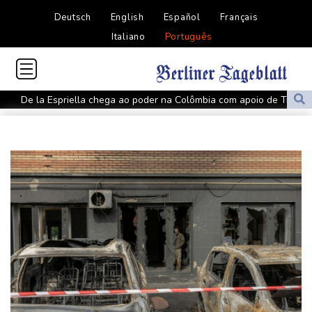
Deutsch
English
Español
Français
Italiano
Português
De la Espriella chega ao poder na Colômbia com apoio de Trump
na guerra contra o tráfico
Milhares marcham na Argentina no dia de São Caetano,
padroeiro do pão e do trabalho
Europa se prepara para queda de geração de energia durante
eclipse
Luca Zidane deixa Granada e assina com Leganés
Rybakina derrota Li e vai às oitavas do WTA 1000 de Toronto
Rebeldes houthis continuam ofensiva no Iêmen com ataques em
região petrolífera
Rebeca Andrade tira nota mais alta do mundo no salto em 2026