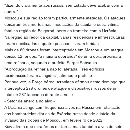
"dizendo claramente aos russos: seu Estado deve acabar com a
guerra".
Moscou e sua região foram particularmente afetadas. Os ataques
deixaram três mortos nas imediações da capital e outra vítima
fatal na região de Belgorod, perto da fronteira com a Ucrânia.
Na região ao redor da capital, várias residências e infraestruturas
foram danificadas e quatro pessoas ficaram feridas.
Mais de 80 drones foram interceptados em Moscou e um ataque
deixou 12 feridos, "a maioria operários" de uma obra próxima a
uma refinaria, segundo o prefeito Sergei Sobyanin.
"A produção da refinaria não foi afetada. Três edifícios
residenciais foram atingidos", afirmou o prefeito.
Por sua vez, a Força Aérea ucraniana afirmou neste domingo que
interceptou 279 drones de ataque e dispositivos russos de um
total de 287 lançados durante a noite.
- Setor de energia no alvo -
A Ucrânia atinge com frequência alvos na Rússia em retaliação
aos bombardeios diários do Exército russo desde o início da
invasão das tropas de Moscou, em fevereiro de 2022.
Kiev afirma que mira áreas militares, mas também alvos do setor