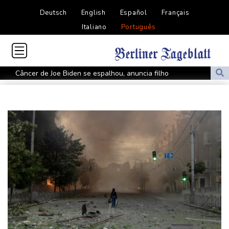
Deutsch
English
Español
Français
Italiano
Português
Câncer de Joe Biden se espalhou, anuncia filho
MP do Equador acusa sete supostos idealizadores do
assassinato de Villavicencio
Fifa contra-ataca e denuncia 'um esforço orquestrado para minar
seu presidente'
Turistas da Colômbia morrem em acidente de helicóptero no Rio
de Janeiro
Atentados marcam primeiro dia do novo governo na Colômbia
Swiatek vence Kostyuk de virada e avança às quartas de final
WTA 1000 de Toronto
Turistas da Colômbia morrem em acidente de helicóptero no Rio