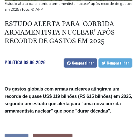
(imprensa)
Estudo alerta para 'corrida armamentista nuclear' após recorde de gastos
Espanha inicia controle na fronteira com Itália após crise
em 2025 / foto: © AFP
migratória
ESTUDO ALERTA PARA 'CORRIDA
Após renovar com Real Madrid, Vini joga com braçadeira de
ARMAMENTISTA NUCLEAR' APÓS
capitão na vitória sobre o Ferencvaros
RECORDE DE GASTOS EM 2025
Simeone reafirma que decisão sobre Julián Álvarez já foi tomada
POLíTICA
09.06.2026
Compartilhar
Compartilhar
Os gastos globais com armas nucleares atingiram um
recorde de quase US$ 119 bilhões (R$ 615 bilhões) em 2025,
segundo um estudo que alerta para "uma nova corrida
armamentista nuclear" que pode "durar décadas".