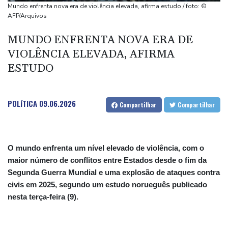
(imprensa)
Mundo enfrenta nova era de violência elevada, afirma estudo / foto: ©
Espanha inicia controle na fronteira com Itália após crise
AFP/Arquivos
migratória
MUNDO ENFRENTA NOVA ERA DE
Após renovar com Real Madrid, Vini joga com braçadeira de
VIOLÊNCIA ELEVADA, AFIRMA
capitão na vitória sobre o Ferencvaros
ESTUDO
Simeone reafirma que decisão sobre Julián Álvarez já foi tomada
POLíTICA
09.06.2026
Compartilhar
Compartilhar
O mundo enfrenta um nível elevado de violência, com o
maior número de conflitos entre Estados desde o fim da
Segunda Guerra Mundial e uma explosão de ataques contra
civis em 2025, segundo um estudo norueguês publicado
nesta terça-feira (9).