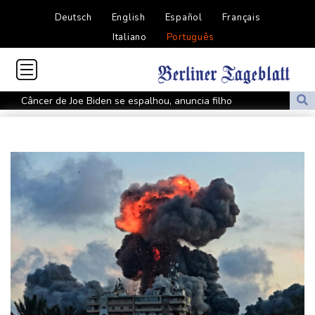
Deutsch
English
Español
Français
Italiano
Português
Câncer de Joe Biden se espalhou, anuncia filho
MP do Equador acusa sete supostos idealizadores do
assassinato de Villavicencio
Fifa contra-ataca e denuncia 'um esforço orquestrado para minar
seu presidente'
Turistas da Colômbia morrem em acidente de helicóptero no Rio
de Janeiro
Atentados marcam primeiro dia do novo governo na Colômbia
Swiatek vence Kostyuk de virada e avança às quartas de final
WTA 1000 de Toronto
Turistas da Colômbia morrem em acidente de helicóptero no Rio