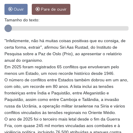
Ouvir
Pare de ouvir
Tamanho do texto:
"Infelizmente, não há muitas coisas positivas que eu consiga, de
certa forma, extrair", afirmou Siri Aas Rustad, do Instituto de
Pesquisa sobre a Paz de Oslo (Prio), ao apresentar o relatório
anual do organismo.
Em 2025 foram registrados 65 conflitos que envolveram pelo
menos um Estado, um novo recorde histórico desde 1946.
O número de conflitos entre Estados também dobrou em um ano,
com oito, um recorde em 80 anos. A lista inclui as tensões
fronteiriças entre Índia e Paquistão, entre Afeganistão e
Paquistão, assim como entre Camboja e Tailândia, a invasão
russa da Ucrânia, a operação militar israelense na Síria e vários
conflitos vinculados às tensões regionais no Oriente Médio.
O ano de 2025 foi o terceiro mais letal desde o fim da Guerra
Fria, com quase 245 mil mortes vinculadas aos combates e à
violência política, incluindo 76.500 atribuídas a ataques contra