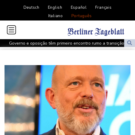
Deutsch
English
Español
Français
Italiano
Português
Governo e oposição têm primeiro encontro rumo a transição
política na Venezuela
Protesto contra projeto de lei termina em confronto na Argentina
Governo e oposição têm primeiro encontro para transição política
na Venezuela
Meta é condenada a pagar US$ 567 milhões para estado dos
EUA por caso envolvendo menores nas redes
Lucro da Petrobras dobra com produção recorde e alta do
petróleo
Governo e oposição iniciam diálogo com vistas a uma transição
política na Venezuela