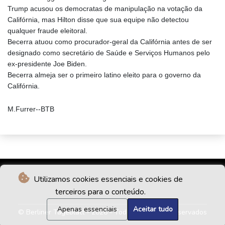
Trump acusou os democratas de manipulação na votação da
Califórnia, mas Hilton disse que sua equipe não detectou
qualquer fraude eleitoral.
Becerra atuou como procurador-geral da Califórnia antes de ser
designado como secretário de Saúde e Serviços Humanos pelo
ex-presidente Joe Biden.
Becerra almeja ser o primeiro latino eleito para o governo da
Califórnia.
M.Furrer--BTB
Utilizamos cookies essenciais e cookies de
terceiros para o conteúdo.
Apenas essenciais
Aceitar tudo
© Berliner Tageblatt - 2026 - Todos os direitos reservados