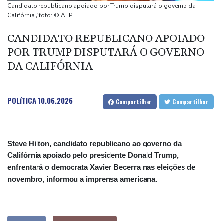
Manifestantes entram em confronto com polícia na Argentina por
Candidato republicano apoiado por Trump disputará o governo da
projeto de lei em favor da propriedade privada
Califórnia / foto: © AFP
Trump assina decreto contra 'turismo' da cidadania por
CANDIDATO REPUBLICANO APOIADO
nascimento
POR TRUMP DISPUTARÁ O GOVERNO
Kompany confia nos reforços do Bayern para conquistar a
DA CALIFÓRNIA
Champions
Pegula elimina Rakhimova e vai às oitavas do WTA 1000 de
Toronto
POLíTICA
10.06.2026
Compartilhar
Compartilhar
Steve Hilton, candidato republicano ao governo da
Califórnia apoiado pelo presidente Donald Trump,
enfrentará o democrata Xavier Becerra nas eleições de
novembro, informou a imprensa americana.