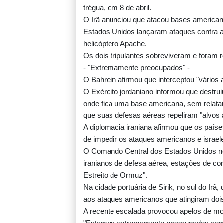
trégua, em 8 de abril.
O Irã anunciou que atacou bases americana
Estados Unidos lançaram ataques contra a
helicóptero Apache.
Os dois tripulantes sobreviveram e foram 
- "Extremamente preocupados" -
O Bahrein afirmou que interceptou "vários 
O Exército jordaniano informou que destru
onde fica uma base americana, sem relatar
que suas defesas aéreas repeliram "alvos 
A diplomacia iraniana afirmou que os paíse
de impedir os ataques americanos e israelen
O Comando Central dos Estados Unidos no
iranianos de defesa aérea, estações de cont
Estreito de Ormuz".
Na cidade portuária de Sirik, no sul do Ir
aos ataques americanos que atingiram dois 
A recente escalada provocou apelos de mod
"Estamos extremamente preocupados com a