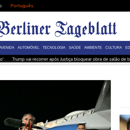
o
Português
AVENIDA
AUTOMÓVEL
TECNOLOGIA
SAÚDE
AMBIENTE
CULTURA
E
o'
Trump vai recorrer após Justiça bloquear obra de salão de b
terrorismo'
De la Espriella assume o poder na Colômbia com a
te por overdose acidental
Ataques de rebeldes houthis deix
migratória
De la Espriella chega ao poder na Colômbia com apo
eiro do pão e do trabalho
Europa se prepara para queda de g