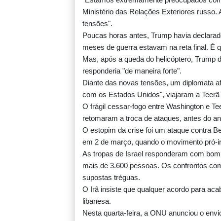
Ministério das Relações Exteriores russo. A
tensões".
Poucas horas antes, Trump havia declarad
meses de guerra estavam na reta final. É qu
Mas, após a queda do helicóptero, Trump 
responderia "de maneira forte".
Diante das novas tensões, um diplomata a
com os Estados Unidos", viajaram a Teerã 
O frágil cessar-fogo entre Washington e Tee
retomaram a troca de ataques, antes do an
O estopim da crise foi um ataque contra Beir
em 2 de março, quando o movimento pró-ira
As tropas de Israel responderam com bom
mais de 3.600 pessoas. Os confrontos com
supostas tréguas.
O Irã insiste que qualquer acordo para aca
libanesa.
Nesta quarta-feira, a ONU anunciou o envi