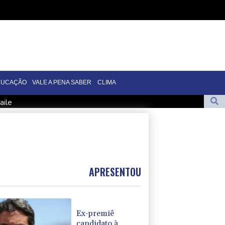
DUCAÇÃO
VALE A PENA SABER
CLIMA
aile
poio de Trump na guerra contra o tráfico
am 10 mortos em região petrolífera do Iêmen
io de Trump na guerra contra o tráfico
eração de energia durante eclipse
APRESENTOU
Ex-premiê
candidato à