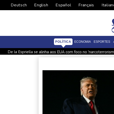
Deutsch
English
Español
Français
Italian
POLÍTICA
ECONOMIA
ESPORTES
De la Espriella se alinha aos EUA com foco no 'narcoterrorism
De la Espriella assume poder na Colômbia com foco no 'narco
Laudo aponta que Brandon Clarke, jogador da NBA, teve mor
Espanha impõe controles fronteiriços à Itália em meio a crise 
Milhares marcham na Argentina no dia de São Caetano, padro