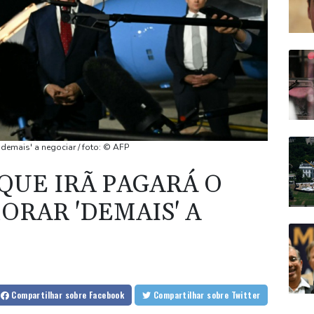
'demais' a negociar / foto: © AFP
QUE IRÃ PAGARÁ O
ORAR 'DEMAIS' A
Compartilhar
sobre Facebook
Compartilhar
sobre Twitter