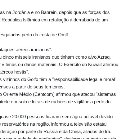
s na Jordânia e no Bahrein, depois que as forças dos
 República Islâmica em retaliação à derrubada de um
resgatados perto da costa de Omã.
ataques aéreos iranianos".
iu cinco mísseis iranianos que tinham como alvo Azraq,
 vítimas ou danos materiais. O Exército do Kuwait afirmou
aéreos hostis".
s vizinhos do Golfo têm a "responsabilidade legal e moral"
ses a partir de seus territórios.
 Oriente Médio (Centcom) afirmou que atacou "sistemas
role em solo e locais de radares de vigilância perto do
ã, quase 20.000 pessoas ficaram sem água potável devido
reservatórios na região, informou a televisão estatal.
eração por parte da Rússia e da China, aliados do Irã.
 nova rodada de confrontos", declarou um porta-voz do