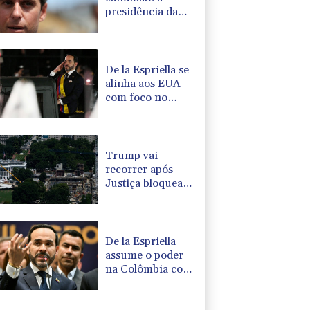
presidência da
França denuncia
suspeita de
interferência
russa
De la Espriella se
alinha aos EUA
com foco no
'narcoterrorismo'
Trump vai
recorrer após
Justiça bloquear
obra de salão de
baile
De la Espriella
assume o poder
na Colômbia com
apoio de Trump
na guerra contra