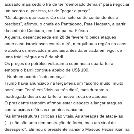
acusado mais cedo o Irã de ter "demorado demais" para negociar
um acordo e, por isso, ter de "pagar o preço".
"Os ataques que ocorrerão esta noite serão contundentes e
precisos", afirmou o chefe do Pentágono, Pete Hegseth, a partir
da sede do Centcom, em Tampa, na Flórida.
A guerra, desencadeada em 28 de fevereiro pelos ataques
americano-israelenses contra o Irã, mergulhou a região no caos
e abalou os mercados mundiais antes da entrada em vigor de
uma frágil trégua em 8 de abril.
Os preços do petróleo voltaram a subir nesta quarta-feira,
embora o barril continue abaixo de US$ 100.
- Nenhum acordo "sob ameaça" -
Trump havia anunciado na terça-feira um "acordo muito, muito
bom" com Teerã em "dois ou três dias", mas durante a
madrugada desta quarta-feira houve troca de ataques.
O presidente também afirmou estar disposto a lançar ataques
contra usinas elétricas e pontes iranianas.
"As infraestruturas críticas são vitais. As ameaças de atacá-las
(...) não são uma demonstração de força, mas um sinal de
desespero", afirmou o presidente iraniano Masoud Pezeshkian na