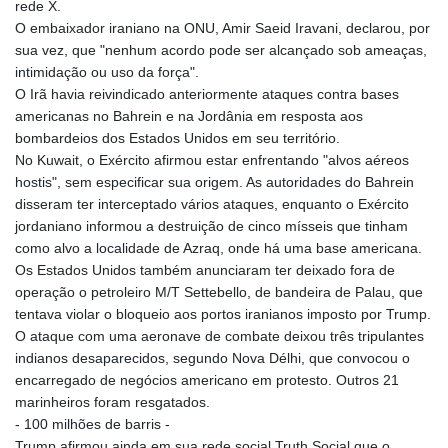
rede X.
O embaixador iraniano na ONU, Amir Saeid Iravani, declarou, por
sua vez, que "nenhum acordo pode ser alcançado sob ameaças,
intimidação ou uso da força".
O Irã havia reivindicado anteriormente ataques contra bases
americanas no Bahrein e na Jordânia em resposta aos
bombardeios dos Estados Unidos em seu território.
No Kuwait, o Exército afirmou estar enfrentando "alvos aéreos
hostis", sem especificar sua origem. As autoridades do Bahrein
disseram ter interceptado vários ataques, enquanto o Exército
jordaniano informou a destruição de cinco mísseis que tinham
como alvo a localidade de Azraq, onde há uma base americana.
Os Estados Unidos também anunciaram ter deixado fora de
operação o petroleiro M/T Settebello, de bandeira de Palau, que
tentava violar o bloqueio aos portos iranianos imposto por Trump.
O ataque com uma aeronave de combate deixou três tripulantes
indianos desaparecidos, segundo Nova Délhi, que convocou o
encarregado de negócios americano em protesto. Outros 21
marinheiros foram resgatados.
- 100 milhões de barris -
Trump afirmou ainda em sua rede social Truth Social que o