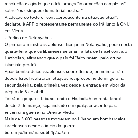
resolução exigindo que o Irã forneça "informações completas"
sobre "os estoques de material nuclear".
A adoção do texto é "contraproducente na situação atual",
declarou à AFP o representante permanente do Irã junto à ONU
em Viena.
- Pedido de Netanyahu -
O primeiro-ministro israelense, Benjamin Netanyahu, pediu nesta
quarta-feira que os libaneses se unam à luta de Israel contra o
Hezbollah, afirmando que o país foi "feito refém" pelo grupo
islamista pró-Irã.
Após bombardeios israelenses sobre Beirute, primeiro o Irã e
depois Israel realizaram ataques recíprocos no domingo e na
segunda-feira, pela primeira vez desde a entrada em vigor da
trégua de 8 de abril.
Teerã exige que o Líbano, onde o Hezbollah enfrenta Israel
desde 2 de março, seja incluído em qualquer acordo para
encerrar a guerra no Oriente Médio.
Mais de 3.600 pessoas morreram no Líbano em bombardeios
israelenses desde o início da guerra.
burs-mjw/hmn/mas/dbh/fp/aa/am