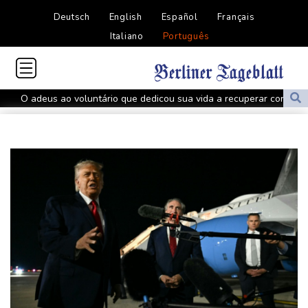
Deutsch
English
Español
Français
Italiano
Português
O adeus ao voluntário que dedicou sua vida a recuperar corpos
na guerra na Ucrânia
Atlético de Madrid acerta transferência de Thiago Almada para o
River Plate
Espanha inicia controles fronteiriços com a Itália após crise
migratória
Bruno Guimarães deixa Newcastle e assina com Arsenal
Hamas diz que segue disposto a avançar com plano de paz para
Gaza
Pai de Lionel Messi morre aos 68 anos
Emirados Árabes afirmam que Irã atacou petroleiro no Estreito