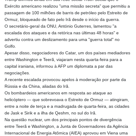
Exército americano realizou "uma missão secreta" que permitiu a
passagem de 100 milhões de barris de petróleo pelo Estreito de
Ormuz, bloqueado de fato pelo Irã desde o início da guerra.
O secretário-geral da ONU, António Guterres, lamentou "a
escalada dos ataques e da retórica nas últimas 48 horas" e
advertiu contra um deslizamento para uma "guerra total" no
Golfo.
Apesar disso, negociadores do Catar, um dos países mediadores
entre Washington e Teerã, viajaram nesta quarta-feira para a
capital iraniana, informou à AFP um diplomata a par das
negociações.
A recente escalada provocou apelos à moderação por parte da
Rússia e da China, aliadas do Irã.
Os bombardeios americanos em resposta ao ataque ao
helicóptero — que sobrevoava o Estreito de Ormuz — atingiram,
entre a noite de terça e a madrugada de quarta-feira, as cidades
de Jask e Sirik e a ilha de Qeshm, no sul do Irã.
Na questão nuclear, um dos principais pontos de divergência
entre Teerã e Washington, a Junta de Governadores da Agência
Internacional de Energia Atômica (AIEA) aprovou em Viena uma