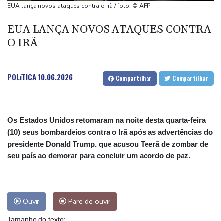
de Ormuz
EUA lança novos ataques contra o Irã / foto: © AFP
Ex-advogado de Trump é confirmado como procurador-geral dos
EUA LANÇA NOVOS ATAQUES CONTRA
EUA
O IRÃ
Ex-premiê candidato à presidência da França denuncia suspeita
de interferência russa
De la Espriella se alinha aos EUA com foco no 'narcoterrorismo'
POLíTICA
10.06.2026
Compartilhar
Compartilhar
Os Estados Unidos retomaram na noite desta quarta-feira
(10) seus bombardeios contra o Irã após as advertências do
presidente Donald Trump, que acusou Teerã de zombar de
seu país ao demorar para concluir um acordo de paz.
Ouvir
Pare de ouvir
Tamanho do texto: