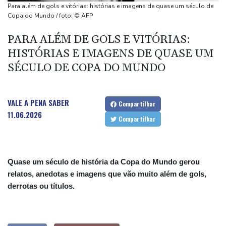
(imprensa)
Para além de gols e vitórias: histórias e imagens de quase um século de
Espanha inicia controle na fronteira com Itália após crise
Copa do Mundo / foto: © AFP
migratória
PARA ALÉM DE GOLS E VITÓRIAS:
Após renovar com Real Madrid, Vini joga com braçadeira de
HISTÓRIAS E IMAGENS DE QUASE UM
capitão na vitória sobre o Ferencvaros
SÉCULO DE COPA DO MUNDO
Simeone reafirma que decisão sobre Julián Álvarez já foi tomada
VALE A PENA SABER
Compartilhar
11.06.2026
Compartilhar
Quase um século de história da Copa do Mundo gerou
relatos, anedotas e imagens que vão muito além de gols,
derrotas ou títulos.