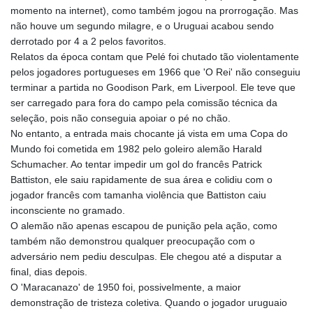
momento na internet), como também jogou na prorrogação. Mas
não houve um segundo milagre, e o Uruguai acabou sendo
derrotado por 4 a 2 pelos favoritos.
Relatos da época contam que Pelé foi chutado tão violentamente
pelos jogadores portugueses em 1966 que 'O Rei' não conseguiu
terminar a partida no Goodison Park, em Liverpool. Ele teve que
ser carregado para fora do campo pela comissão técnica da
seleção, pois não conseguia apoiar o pé no chão.
No entanto, a entrada mais chocante já vista em uma Copa do
Mundo foi cometida em 1982 pelo goleiro alemão Harald
Schumacher. Ao tentar impedir um gol do francês Patrick
Battiston, ele saiu rapidamente de sua área e colidiu com o
jogador francês com tamanha violência que Battiston caiu
inconsciente no gramado.
O alemão não apenas escapou de punição pela ação, como
também não demonstrou qualquer preocupação com o
adversário nem pediu desculpas. Ele chegou até a disputar a
final, dias depois.
O 'Maracanazo' de 1950 foi, possivelmente, a maior
demonstração de tristeza coletiva. Quando o jogador uruguaio