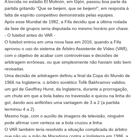
A torcida no estádio El Molinón, em Gijón, passou boa parte da
partida gritando "Que se beijem, que se beijem!", em resposta à
falta de espírito competitivo demonstrada pelas equipes.
Após esse Mundial de 1982, a Fifa decidiu que a última rodada
da fase de grupos seria disputada no mesmo horário por chave.
- O futebol antes do VAR -
O futebol entrou em uma nova fase em 2016, quando a Fifa
aprovou o uso do sistema de Árbitro Assistente de Vídeo (VAR),
com o objetivo de acabar com controvérsias e decisões de
arbitragem errôneas, ou que simplesmente não haviam sido bem
revisadas.
Uma decisão de arbitragem definiu a final da Copa do Mundo de
1966 na Inglaterra: o árbitro soviético Tofik Bakhramov validou
um gol de Geoffrey Hurst, da Inglaterra, durante a prorrogação,
um chute em que a bola bateu no travessão e quicou na linha do
gol, dando aos anfitriões uma vantagem de 3 a 2 (a partida
terminou 4 a 2).
Mesmo hoje, com o auxílio de imagens de televisão, ninguém
pode afirmar com certeza se a bola cruzou a linha.
O VAR também teria resolvido a situação complicada do árbitro
que não viu a mão de Maradona contra a Inglaterra em 1986, a