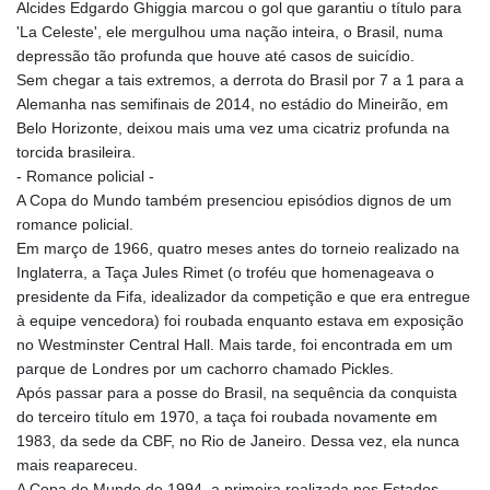
Alcides Edgardo Ghiggia marcou o gol que garantiu o título para
'La Celeste', ele mergulhou uma nação inteira, o Brasil, numa
depressão tão profunda que houve até casos de suicídio.
Sem chegar a tais extremos, a derrota do Brasil por 7 a 1 para a
Alemanha nas semifinais de 2014, no estádio do Mineirão, em
Belo Horizonte, deixou mais uma vez uma cicatriz profunda na
torcida brasileira.
- Romance policial -
A Copa do Mundo também presenciou episódios dignos de um
romance policial.
Em março de 1966, quatro meses antes do torneio realizado na
Inglaterra, a Taça Jules Rimet (o troféu que homenageava o
presidente da Fifa, idealizador da competição e que era entregue
à equipe vencedora) foi roubada enquanto estava em exposição
no Westminster Central Hall. Mais tarde, foi encontrada em um
parque de Londres por um cachorro chamado Pickles.
Após passar para a posse do Brasil, na sequência da conquista
do terceiro título em 1970, a taça foi roubada novamente em
1983, da sede da CBF, no Rio de Janeiro. Dessa vez, ela nunca
mais reapareceu.
A Copa do Mundo de 1994, a primeira realizada nos Estados