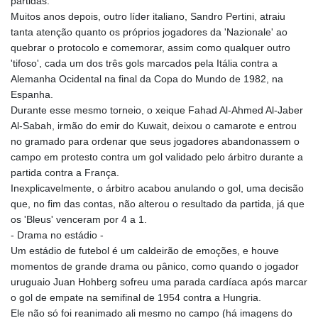
partidas.
Muitos anos depois, outro líder italiano, Sandro Pertini, atraiu
tanta atenção quanto os próprios jogadores da 'Nazionale' ao
quebrar o protocolo e comemorar, assim como qualquer outro
'tifoso', cada um dos três gols marcados pela Itália contra a
Alemanha Ocidental na final da Copa do Mundo de 1982, na
Espanha.
Durante esse mesmo torneio, o xeique Fahad Al-Ahmed Al-Jaber
Al-Sabah, irmão do emir do Kuwait, deixou o camarote e entrou
no gramado para ordenar que seus jogadores abandonassem o
campo em protesto contra um gol validado pelo árbitro durante a
partida contra a França.
Inexplicavelmente, o árbitro acabou anulando o gol, uma decisão
que, no fim das contas, não alterou o resultado da partida, já que
os 'Bleus' venceram por 4 a 1.
- Drama no estádio -
Um estádio de futebol é um caldeirão de emoções, e houve
momentos de grande drama ou pânico, como quando o jogador
uruguaio Juan Hohberg sofreu uma parada cardíaca após marcar
o gol de empate na semifinal de 1954 contra a Hungria.
Ele não só foi reanimado ali mesmo no campo (há imagens do