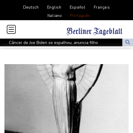
Deutsch
English
Español
Français
Italiano
Português
Câncer de Joe Biden se espalhou, anuncia filho
MP do Equador acusa sete supostos idealizadores do
assassinato de Villavicencio
Fifa contra-ataca e denuncia 'um esforço orquestrado para minar
seu presidente'
Turistas da Colômbia morrem em acidente de helicóptero no Rio
de Janeiro
Atentados marcam primeiro dia do novo governo na Colômbia
Swiatek vence Kostyuk de virada e avança às quartas de final
WTA 1000 de Toronto
Turistas da Colômbia morrem em acidente de helicóptero no Rio