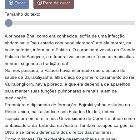
Ouvir
Pare de ouvir
Tamanho do texto:
A princesa Bha, como era conhecida, sofria de uma infecção
abdominal e "seu estado continuou piorando" até ela morrer, na
noite anterior, informou o Palácio. O corpo será velado no Grande
Palácio de Bangcoc, e o funeral vai acontecer "com as mais altas
honras, segundo a tradição real".
No mês passado, o Palácio havia informado que o estado de
saúde de Bajrakitiyabha, filha única do primeiro casamento do rei
Vajiralongkorn, havia piorado, e que ela dependia de aparelhos
para manter suas funções pulmonares e renais, além de
medicação.
Promotora e diplomata de formação, Bajrakitiyabha estudou no
Reino Unido, na Tailândia e nos Estados Unidos, obteve
licenciatura em direito pela Universidade de Cornell e atuou como
embaixadora da Tailândia na Áustria. Também ocupou cargos na
ONU e se tornou defensora dos direitos das mulheres.
Como princesa, Bajrakitiyabha desempenhava um papel