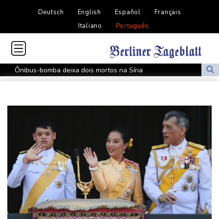
Deutsch
English
Español
Français
Italiano
Português
Ônibus-bomba deixa dois mortos na Síria
Rodrigo Paz defende sua gestão nos primeiros nove meses à
frente da Bolívia
Ex-Inter, Enner Valencia é anunciado pelo Boca Juniors
EUA saúdam chegada de opositora à Venezuela para iniciar
diálogo
França anuncia caso de hantavírus da cepa Andes em turista
franco-argentino
Rodri dá sinal verde ao Barcelona para negociar com o
Manchester City
Autoridades registram um caso de sarampo em parque da