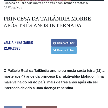
Universal Studios na Califórnia
Princesa da Tailândia morre após três anos internada / foto: ©
Crianças migrantes correm risco de sofrer abusos nas ruas de
AFP/Arquivos
Ceuta, alertam ONGs
PRINCESA DA TAILÂNDIA MORRE
Vini Jr. renova com o Real Madrid até 2032
APÓS TRÊS ANOS INTERNADA
Infantino sob pressão da Uefa e da Conmebol
VALE A PENA SABER
Compartilhar
12.06.2026
Compartilhar
O Palácio Real da Tailândia anunciou nesta sexta-feira (11) a
morte aos 47 anos da princesa Bajrakitiyabha Mahidol, filha
mais velha do rei do país, mais de três anos após ela ser
internada devido a uma doença repentina.