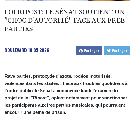
dans des frappes dans la région de Kiev
Que peut-on attendre du pacte de défense scellé par Ryad,
LOI RIPOST: LE SÉNAT SOUTIENT UN
Ankara et Islamabad?
"CHOC D'AUTORITÉ" FACE AUX FREE
Foot: le père et agent de Lionel Messi décède à l'âge de 68 ans
PARTIES
Hongrie : le "juge qui a dit non" à Orban choisi par le camp
Magyar pour devenir président
BOULEVARD
18.05.2026
Partager
Partager
Rave parties, protoxyde d'azote, rodéos motorisés,
violences dans les stades... Face aux troubles quotidiens à
l'ordre public, le Sénat a commencé lundi l'examen du
projet de loi "Ripost", optant notamment pour sanctionner
les participants aux free parties musicales, qui pourraient
encourir une peine de prison.