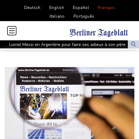
Deutsch
English
Español
Français
Italiano
Português
Lionel Messi en Argentine pour faire ses adieux à son père
décédé
Le cancer de Joe Biden s'est aggravé, selon son fils
Colombie: deux attaques marquent le premier jour du président
de la Espriella au pouvoir
MotoGP: "Confiant" et dominateur, Martin favori à Silverstone
Tour de France: Vollering domine Niewiadoma à Nice et endosse
le maillot jaune
Retour timide des touristes au Porge, encore meurtri par le
mégafeu
Zelensky avertit que l'hiver sera difficile pour l'Ukraine, 4 morts