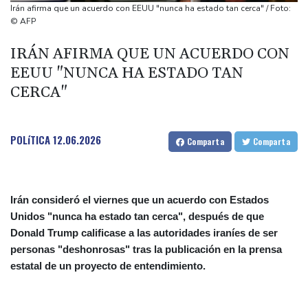
Ataques de rebeldes hutíes dejan 10 muertos en región
Irán afirma que un acuerdo con EEUU "nunca ha estado tan cerca" / Foto:
petrolera de Yemen
© AFP
España impone controles fronterizos a Italia en medio de crisis
IRÁN AFIRMA QUE UN ACUERDO CON
por migrantes
EEUU "NUNCA HA ESTADO TAN
Infantino recibe en Colombia el apoyo del fútbol de Sudamérica
CERCA"
De la Espriella: un millonario pro-Trump en la presidencia de
Colombia
POLíTICA
12.06.2026
Comparta
Comparta
Irán consideró el viernes que un acuerdo con Estados
Unidos "nunca ha estado tan cerca", después de que
Donald Trump calificase a las autoridades iraníes de ser
personas "deshonrosas" tras la publicación en la prensa
estatal de un proyecto de entendimiento.