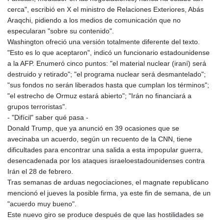
cerca", escribió en X el ministro de Relaciones Exteriores, Abás
Araqchi, pidiendo a los medios de comunicación que no
especularan "sobre su contenido".
Washington ofreció una versión totalmente diferente del texto.
"Esto es lo que aceptaron", indicó un funcionario estadounidense
a la AFP. Enumeró cinco puntos: "el material nuclear (iraní) será
destruido y retirado"; "el programa nuclear será desmantelado";
"sus fondos no serán liberados hasta que cumplan los términos";
"el estrecho de Ormuz estará abierto"; "Irán no financiará a
grupos terroristas".
- "Difícil" saber qué pasa -
Donald Trump, que ya anunció en 39 ocasiones que se
avecinaba un acuerdo, según un recuento de la CNN, tiene
dificultades para encontrar una salida a esta impopular guerra,
desencadenada por los ataques israeloestadounidenses contra
Irán el 28 de febrero.
Tras semanas de arduas negociaciones, el magnate republicano
mencionó el jueves la posible firma, ya este fin de semana, de un
"acuerdo muy bueno".
Este nuevo giro se produce después de que las hostilidades se