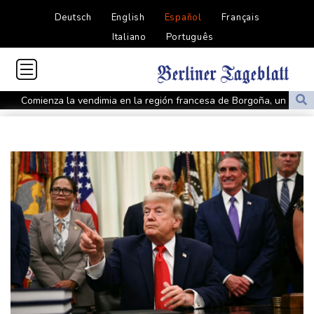
Deutsch
English
Español
Français
Italiano
Português
Comienza la vendimia en la región francesa de Borgoña, un
nuevo récord de precocidad
Exabogado de Trump confirmado como fiscal general de EEUU
Las dificultades en Cisjordania impulsan el éxodo de los
cristianos palestinos
Londres rescata del olvido el exilio inglés de Zweig, el escritor
huido de los nazis
Nocturna y cafetera, la nueva especie de rana descubierta en
Costa Rica
De la Espriella: un showman pro-Trump es el nuevo presidente
de Colombia