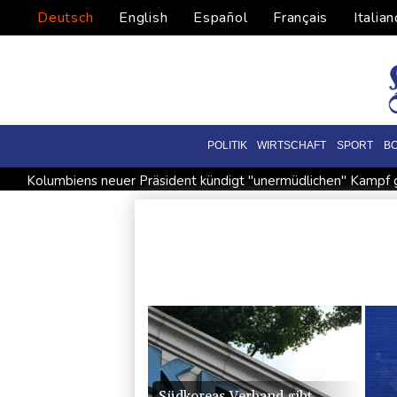
Deutsch
English
Español
Français
Italian
POLITIK
WIRTSCHAFT
SPORT
B
Kolumbiens neuer Präsident kündigt "unermüdlichen" Kamp
Größer als alle bisherigen US-Anlagen: Amazon finanziert fü
Nowotny sieht Klopp als mögliche Stütze im Jugendbereich
Militärverwaltung: Mindestens drei Tote durch russische Angr
Kolumbien: Neuer Präsident kündigt "unermüdlichen" Kampf
Südkoreas Verband gibt