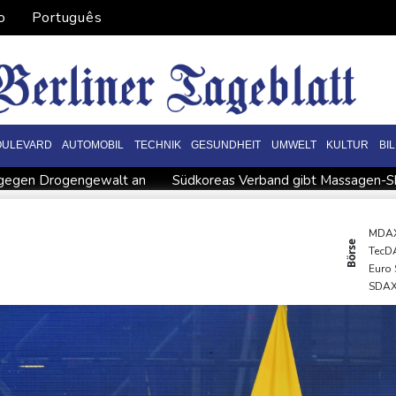
o
Português
OULEVARD
AUTOMOBIL
TECHNIK
GESUNDHEIT
UMWELT
KULTUR
BI
f gegen Drogengewalt an
Südkoreas Verband gibt Massagen-Sk
r Rechenzentren riesiges Gaskraftwerk
Nächste Pleite im Leagu
Bayer-Boss Carro: "Wir wollen Titel gewinnen"
Bericht: EU
MDA
Börse
TecD
iffe in Region Kiew
BUND kritisiert Lockerung von Sonntagsfah
Euro
 gegen Drogengewalt an
SDA
DAX
Gold
EUR/