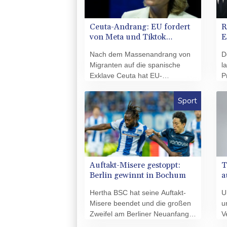
Freitag unter Berufung auf
i
Satellitendaten mit. Dies seien
C
37 Prozent weniger als in den
Z
Ceuta-Andrang: EU fordert
R
zwölf Monaten davor - und der
k
von Meta und Tiktok
E
niedrigste Stand seit der
a
Vorgehen gegen
P
genauen Erfassung der
Nach dem Massenandrang von
D
Falschinformationen
Abholzung im Jahr 2016.
Migranten auf die spanische
l
Exklave Ceuta hat EU-
P
Digitalkommissarin Henna
w
Virkkunen von den Konzernen
V
Sport
Meta und Tiktok ein
D
entschiedeneres Vorgehen
i
gegen Falschinformationen in
G
Krisenzeiten gefordert. "Die
u
Plattformen müssen
l
entschlossen handeln, um die
P
Auftakt-Misere gestoppt:
T
Integrität des digitalen Raums zu
u
Berlin gewinnt in Bochum
a
wahren, insbesondere in
g
C
Krisensituationen", erklärte
D
Hertha BSC hat seine Auftakt-
U
Virkkunen am Freitagabend im
v
Misere beendet und die großen
u
Onlinedienst X. "Die
B
Zweifel am Berliner Neuanfang
V
Überwachung muss verstärkt
a
vorerst vertrieben. Der
V