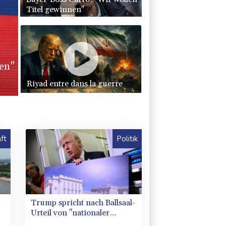
Titel gewinnen"
en"
Riyad entre dans la guerre
ft
Politik
Trump spricht nach Ballsaal-
Urteil von "nationaler
Schande"