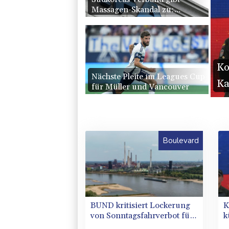
Massagen-Skandal zu:
"Desolate Lage"
Ko
Nächste Pleite im Leagues Cup
Ka
für Müller und Vancouver
Boulevard
BUND kritisiert Lockerung
K
von Sonntagsfahrverbot für
k
Lkw - BDI begrüßt es
K