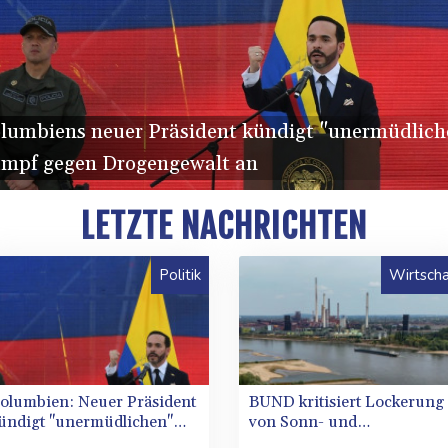
lumbiens neuer Präsident kündigt "unermüdlich
mpf gegen Drogengewalt an
LETZTE NACHRICHTEN
Politik
Wirtscha
olumbien: Neuer Präsident
BUND kritisiert Lockerung
ündigt "unermüdlichen"
von Sonn- und
ampf gegen Drogengewalt
Feiertagsfahrverbot für