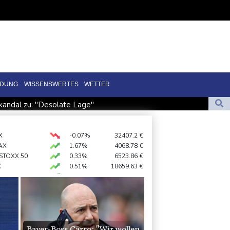
LDUNG
WISSENSWERTES
WETTER
andal zu: "Desolate Lage"
es Cup für Müller und Vancouver
 importiert wieder mehr Flüssiggas aus Russland
X
-0.07%
32407.2
€
AX
1.67%
4068.78
€
rverbot für Lkw - BDI begrüßt es
 STOXX 50
0.33%
6523.86
€
X
0.51%
18659.63
€
0.68%
26319.45
€
preis
2.28%
4399.7
$
USD
0.32%
1.1562
$
Bayer-Boss Carro: "Wir wollen