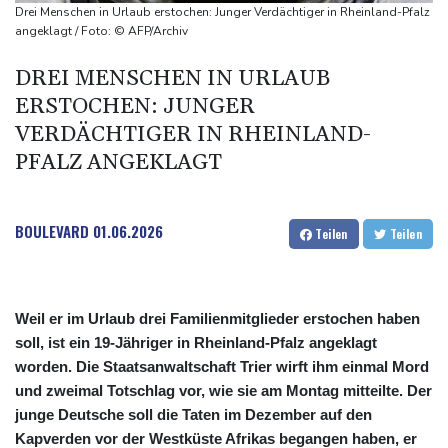
Staatsbürgerschaft
Drei Menschen in Urlaub erstochen: Junger Verdächtiger in Rheinland-Pfalz
Erdogan reist zu Dreier-Gipfel mit Pakistan nach Saudi-Arabien
angeklagt / Foto: © AFP/Archiv
58 Soldaten im Jemen bei Huthi-Angriffen getötet - Regierung
DREI MENSCHEN IN URLAUB
kündigt Vergeltung an
ERSTOCHEN: JUNGER
UEFA hält an FIFA-Boykott fest - CAF hält zu Infantino
VERDÄCHTIGER IN RHEINLAND-
Jemen: 38 Soldaten bei Huthi-Angriffen getötet - Regierung
PFALZ ANGEKLAGT
kündigt Vergeltung an
BOULEVARD
01.06.2026
Teilen
Teilen
Weil er im Urlaub drei Familienmitglieder erstochen haben
soll, ist ein 19-Jähriger in Rheinland-Pfalz angeklagt
worden. Die Staatsanwaltschaft Trier wirft ihm einmal Mord
und zweimal Totschlag vor, wie sie am Montag mitteilte. Der
junge Deutsche soll die Taten im Dezember auf den
Kapverden vor der Westküste Afrikas begangen haben, er