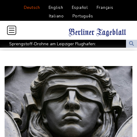
Deutsch
English
Español
Français
Italiano
Português
Sprengstoff-Drohne am Leipziger Flughafen:
Bundesanwaltschaft übernimmt Ermittlungen
Ungenügender Schutz von Kindern: Meta muss in USA 567
Millionen Dollar zahlen
Regierung und Opposition in Venezuela beginnen offiziellen
Dialog - ohne Machado
USA wollen bei Visa-Anträgen offenbar Online-Aktivitäten noch
stärker überprüfen
Röwekamp: Innenministerium muss zentral für Drohnenabwehr
zuständig sein
Trump unternimmt neuen Vorstoß im Streit um US-