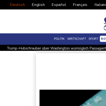
Deutsch
English
Español
Français
Italian
POLITIK
WIRTSCHAFT
SPORT
BO
Trump-Hubschrauber über Washington womöglich Passagier
Extremes Niedrigwasser: Verkehrsminister Bilger lädt zu Spit
Urteil in Prozess um tödlichen Autoanschlag auf Verdi-Demon
Investoren-Affäre: Fifa-Spitze stellt sich "uneingeschränkt" hi
Wissenschaftler bestätigen: Schrottteil von SpaceX-Rakete