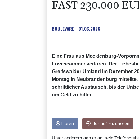
FAST 230.000 E
BOULEVARD
01.06.2026
Eine Frau aus Mecklenburg-Vorpomme
Lovescammer verloren. Der Liebesbet
Greifswalder Umland im Dezember 202
Montag in Neubrandenburg mitteilte. L
schriftlicher Austausch, bis der Un
um Geld zu bitten.
Hören
Hör auf zuzuhören
Unter anderem gab er an, sein Telefonguth