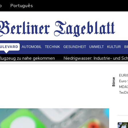
o
Português
ULEVARD
AUTOMOBIL
TECHNIK
GESUNDHEIT
UMWELT
KULTUR
B
flugzeug zu nahe gekommen
Niedrigwasser: Industrie- und Sch
zentreffen in Bonn
Bundesgerichtshof urteilt über Mann wegen
stration in München
Vorwurf der Preisabsprache: Drei US-Pro
EUR/
Börse
Euro
nter Infantino
Steinmeier-Nachfolge: Özdemir spricht sich für e
MDA
 auf Mond eingeschlagen
Nilpferd-Baby von Herde von Drogenb
TecD
Gold
DAX
SDA