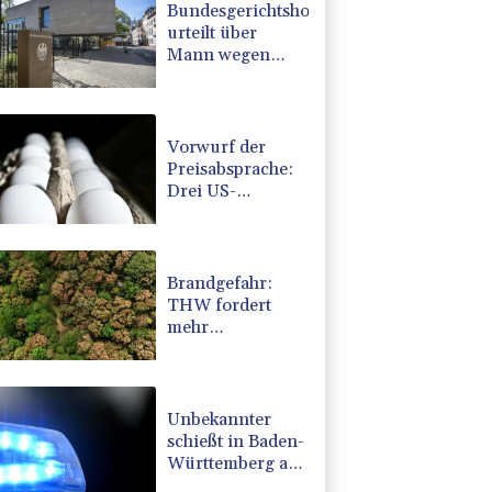
Bundesgerichtshof
urteilt über
Mann wegen
Kriegsverbrechen
in syrischem
Bürgerkrieg
Vorwurf der
Preisabsprache:
Drei US-
Produzenten
müssen 53
Millionen Eier
spenden
Brandgefahr:
THW fordert
mehr
Investitionen für
Bevölkerungsschutz
Unbekannter
schießt in Baden-
Württemberg auf
Auto: Ein