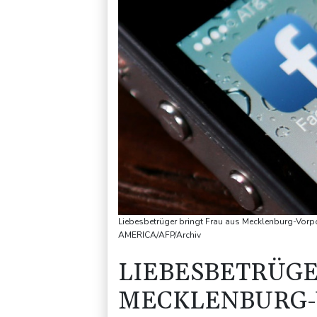
Liebesbetrüger bringt Frau aus Mecklenburg-Vo
AMERICA/AFP/Archiv
LIEBESBETRÜGE
MECKLENBURG