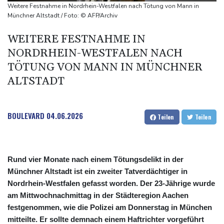
und Berlin pünktlich
Weitere Festnahme in Nordrhein-Westfalen nach Tötung von Mann in
FC Bayern: Kompany setzt auf Musiala
Münchner Altstadt / Foto: © AFP/Archiv
WEITERE FESTNAHME IN
NORDRHEIN-WESTFALEN NACH
TÖTUNG VON MANN IN MÜNCHNER
ALTSTADT
BOULEVARD
04.06.2026
Teilen
Teilen
Rund vier Monate nach einem Tötungsdelikt in der
Münchner Altstadt ist ein zweiter Tatverdächtiger in
Nordrhein-Westfalen gefasst worden. Der 23-Jährige wurde
am Mittwochnachmittag in der Städteregion Aachen
festgenommen, wie die Polizei am Donnerstag in München
mitteilte. Er sollte demnach einem Haftrichter vorgeführt