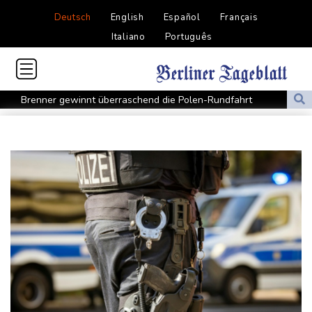
Deutsch
English
Español
Français
Italiano
Português
Brenner gewinnt überraschend die Polen-Rundfahrt
Papst fordert humanitäre Korridore im Sudan
Cottbus erkämpft Sieg gegen Hannover
Überragender Zoma schießt Nürnberg zum Auftaktsieg
St. Pauli verpasst Auftaktsieg bei Rapp-Debüt
Flugstreichungen und Evakuierungen: Taifun "Dolphin" in
Ostchina auf Land getroffen
Nächster Dreifachsieg für Aprilia - Fernández triumphiert
Verkehrsminister Bilger will Boni von Bahnmanagern an Ziele
knüpfen
Bericht: Trotz Sanierung nur jeder vierte Zug zwischen Hamburg