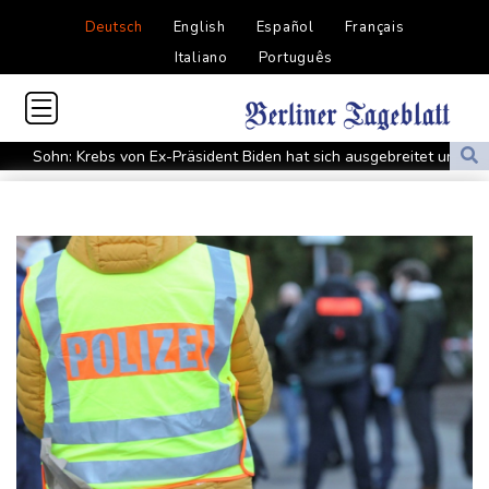
Deutsch
English
Español
Français
Italiano
Português
Sohn: Krebs von Ex-Präsident Biden hat sich ausgebreitet und
Metastasen gebildet
Iran stellt harte Bedingungen für Öffnung der Straße von
Hormus
Trauerflor und Schweigeminute: Inter Miami trauert mit Messi
WTA: Sabalenka scheitert überraschend in Toronto
Zwei Bombenanschläge in Kolumbien an erstem Tag im Amt des
neuen Präsidenten Espriella
Busemann: Kein EM-Titel für Neugebauer wäre "eine
Enttäuschung"
Becker: Wer mehr will als Klassenerhalt hat "Fehler im Kopf"