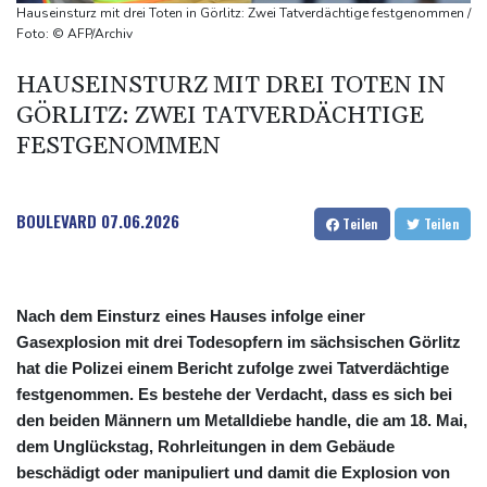
Sohn: Krebs von Ex-Präsident Joe Biden hat sich ausgebreitet
Hauseinsturz mit drei Toten in Görlitz: Zwei Tatverdächtige festgenommen /
und Metastasen gebildet
Foto: © AFP/Archiv
Bilger: Boni von Bahn-Managern werden an Einhaltung der
HAUSEINSTURZ MIT DREI TOTEN IN
Vorgaben des Bundes geknüpft
GÖRLITZ: ZWEI TATVERDÄCHTIGE
FIFA stärkt Infantino - und holt zum Rundumschlag aus
FESTGENOMMEN
BOULEVARD
07.06.2026
Teilen
Teilen
Nach dem Einsturz eines Hauses infolge einer
Gasexplosion mit drei Todesopfern im sächsischen Görlitz
hat die Polizei einem Bericht zufolge zwei Tatverdächtige
festgenommen. Es bestehe der Verdacht, dass es sich bei
den beiden Männern um Metalldiebe handle, die am 18. Mai,
dem Unglückstag, Rohrleitungen in dem Gebäude
beschädigt oder manipuliert und damit die Explosion von