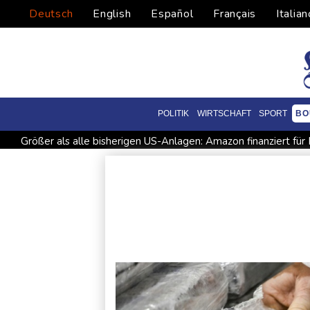
Deutsch
English
Español
Français
Italian
POLITIK
WIRTSCHAFT
SPORT
BO
Größer als alle bisherigen US-Anlagen: Amazon finanziert fü
Nowotny sieht Klopp als mögliche Stütze im Jugendbereich
Militärverwaltung: Mindestens drei Tote durch russische Angr
Kolumbien: Neuer Präsident kündigt "unermüdlichen" Kampf
Trump spricht nach Ballsaal-Urteil von "nationaler Schande"