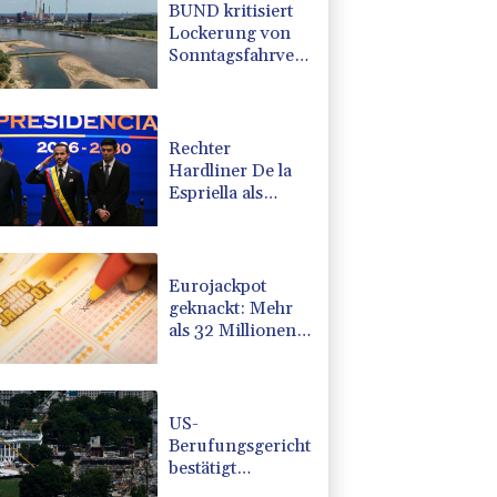
BUND kritisiert
Lockerung von
Sonntagsfahrverbot
für Lkw - BDI
begrüßt es
Rechter
Hardliner De la
Espriella als
Kolumbiens
Präsident
vereidigt
Eurojackpot
geknackt: Mehr
als 32 Millionen
Euro gehen nach
Nordrhein-
Westfalen
US-
Berufungsgericht
bestätigt
Aussetzung von