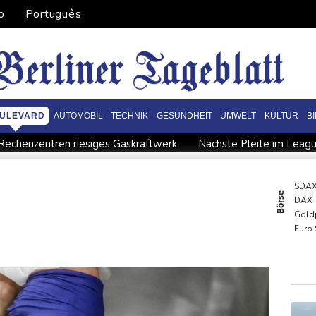
o
Português
ULEVARD
AUTOMOBIL
TECHNIK
GESUNDHEIT
UMWELT
KULTUR
B
r Rechenzentren riesiges Gaskraftwerk
Nächste Pleite im Leagu
Bayer-Boss Carro: "Wir wollen Titel gewinnen"
Bericht: EU
iffe in Region Kiew
BUND kritisiert Lockerung von Sonntagsfah
SDA
Börse
DAX
 gegen Drogengewalt an
BUND kritisiert Lockerung von Sonn-
Gold
Euro
EUR/
TecD
MDA