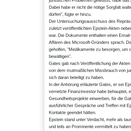
juristischen Problemen gewusst, habe das
Dabei habe er nicht die nötige Sorgfalt walt
dürfen", fügte er hinzu.
Der Untersuchungsausschuss des Repräsent
zuletzt veröffentlichten Epstein-Akten ne
war. Die Dokumente enthalten einen Email
Affären des Microsoft-Gründers sprach. Der
geholfen, "Medikamente zu besorgen, um 
bewältigen".
Gates gab nach Veröffentlichung der Akten A
von dem mutmaßlichen Missbrauch von ju
sich daran beteiligt zu haben.
In der Anhörung erläuterte Gates, er sei Ep
vernetzte Finanzinvestor habe behauptet, er
Gesundheitsprojekte einwerben, für die Gate
ausführlicher Gespräche und Treffen mit E
Kontakte geendet hätten.
Epstein stand unter Verdacht, mehr als ta
und teils an Prominente vermittelt zu haben.