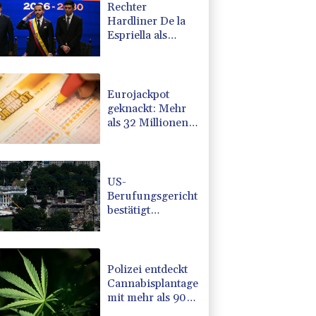
Rechter
Hardliner De la
Espriella als
Kolumbiens
Präsident
vereidigt
Eurojackpot
geknackt: Mehr
als 32 Millionen
Euro gehen nach
Nordrhein-
Westfalen
US-
Berufungsgericht
bestätigt
Aussetzung von
Trumps
umstrittenen
Ballsaal-Plänen
Polizei entdeckt
Cannabisplantage
mit mehr als 900
Pflanzen in