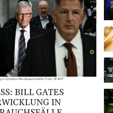
g in Epsteins Missbrauchsfälle / Foto: © AFP
S: BILL GATES
RWICKLUNG IN
BRAUCHSFÄLLE