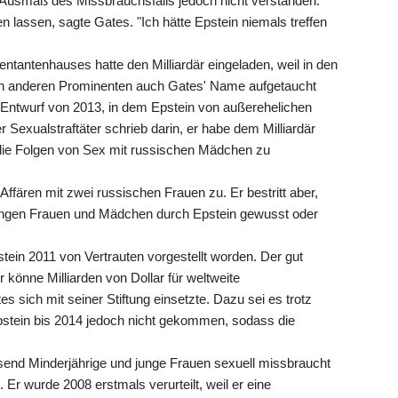
 Ausmaß des Missbrauchsfalls jedoch nicht verstanden.
en lassen, sagte Gates. "Ich hätte Epstein niemals treffen
antenhauses hatte den Milliardär eingeladen, weil in den
ben anderen Prominenten auch Gates' Name aufgetaucht
-Entwurf von 2013, in dem Epstein von außerehelichen
 Sexualstraftäter schrieb darin, er habe dem Milliardär
die Folgen von Sex mit russischen Mädchen zu
ffären mit zwei russischen Frauen zu. Er bestritt aber,
ngen Frauen und Mädchen durch Epstein gewusst oder
stein 2011 von Vertrauten vorgestellt worden. Der gut
 könne Milliarden von Dollar für weltweite
s sich mit seiner Stiftung einsetzte. Dazu sei es trotz
pstein bis 2014 jedoch nicht gekommen, sodass die
usend Minderjährige und junge Frauen sexuell missbraucht
 Er wurde 2008 erstmals verurteilt, weil er eine