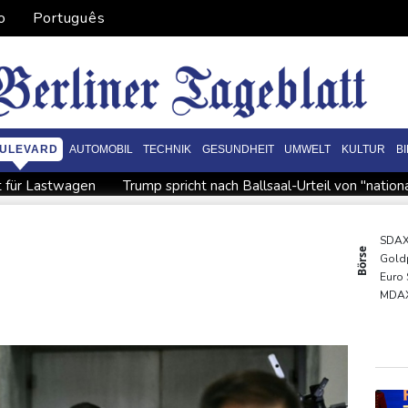
o
Português
ULEVARD
AUTOMOBIL
TECHNIK
GESUNDHEIT
UMWELT
KULTUR
B
t für Lastwagen
Trump spricht nach Ballsaal-Urteil von "natio
hrzehnt
Frei: Über Beteiligung an AfD-Regierung entscheidet 
sland
"Rente mit 63": Unionsfraktionschef Frei offen für Härt
SDA
Börse
Gold
gen Falschinformationen
Rechter Hardliner De la Espriella al
Euro
rstmals seit Beginn von Ukraine-Krieg in Serbien - Treffen mit Vuc
MDA
TecD
DAX
EUR/