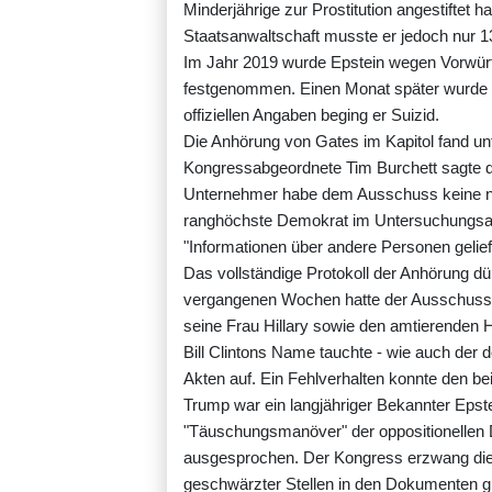
Minderjährige zur Prostitution angestiftet 
Staatsanwaltschaft musste er jedoch nur 1
Im Jahr 2019 wurde Epstein wegen Vorwürf
festgenommen. Einen Monat später wurde e
offiziellen Angaben beging er Suizid.
Die Anhörung von Gates im Kapitol fand unt
Kongressabgeordnete Tim Burchett sagte da
Unternehmer habe dem Ausschuss keine ne
ranghöchste Demokrat im Untersuchungsau
"Informationen über andere Personen gelief
Das vollständige Protokoll der Anhörung dür
vergangenen Wochen hatte der Ausschuss u
seine Frau Hillary sowie den amtierenden 
Bill Clintons Name tauchte - wie auch der 
Akten auf. Ein Fehlverhalten konnte den be
Trump war ein langjähriger Bekannter Epst
"Täuschungsmanöver" der oppositionellen 
ausgesprochen. Der Kongress erzwang die
geschwärzter Stellen in den Dokumenten g