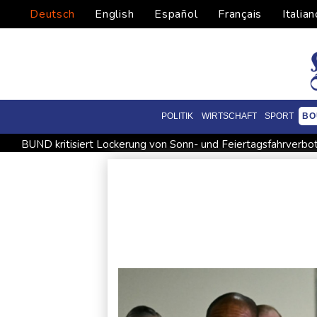
Deutsch
English
Español
Français
Italian
POLITIK
WIRTSCHAFT
SPORT
BO
BUND kritisiert Lockerung von Sonn- und Feiertagsfahrverbo
Abholzung im Amazonas auf niedrigstem Stand seit einem Ja
US-Senat stimmt für umfassendes Sanktionspaket gegen Rus
Ceuta-Andrang: EU fordert von Meta und Tiktok Vorgehen ge
Infantino erhält Unterstützung aus Südamerika
Selenskyj e