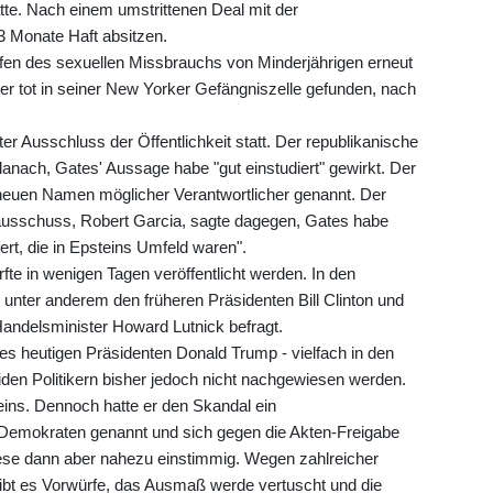
hatte. Nach einem umstrittenen Deal mit der
3 Monate Haft absitzen.
en des sexuellen Missbrauchs von Minderjährigen erneut
r tot in seiner New Yorker Gefängniszelle gefunden, nach
er Ausschluss der Öffentlichkeit statt. Der republikanische
nach, Gates' Aussage habe "gut einstudiert" gewirkt. Der
uen Namen möglicher Verantwortlicher genannt. Der
sschuss, Robert Garcia, sagte dagegen, Gates habe
ert, die in Epsteins Umfeld waren".
fte in wenigen Tagen veröffentlicht werden. In den
nter anderem den früheren Präsidenten Bill Clinton und
Handelsminister Howard Lutnick befragt.
des heutigen Präsidenten Donald Trump - vielfach in den
iden Politikern bisher jedoch nicht nachgewiesen werden.
eins. Dennoch hatte er den Skandal ein
Demokraten genannt und sich gegen die Akten-Freigabe
se dann aber nahezu einstimmig. Wegen zahlreicher
ibt es Vorwürfe, das Ausmaß werde vertuscht und die