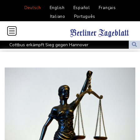
Deutsch
English
Español
Français
Italiano
Português
Cottbus erkämpft Sieg gegen Hannover
Überragender Zoma schießt Nürnberg zum Auftaktsieg
St. Pauli verpasst Auftaktsieg bei Rapp-Debüt
Flugstreichungen und Evakuierungen: Taifun "Dolphin" in
Ostchina auf Land getroffen
Nächster Dreifachsieg für Aprilia - Fernández triumphiert
Verkehrsminister Bilger will Boni von Bahnmanagern an Ziele
knüpfen
Bericht: Trotz Sanierung nur jeder vierte Zug zwischen Hamburg
und Berlin pünktlich
FC Bayern: Kompany setzt auf Musiala