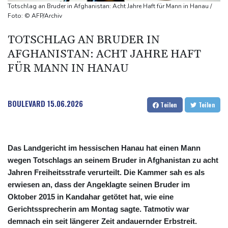
Waldbrände in Kanada: Notstand in Provinz British Columbia
Totschlag an Bruder in Afghanistan: Acht Jahre Haft für Mann in Hanau /
ausgerufen
Foto: © AFP/Archiv
Verdacht auf illegales Rennen: Zwei Tote nach Motorrad-Unfall
TOTSCHLAG AN BRUDER IN
in Köln
AFGHANISTAN: ACHT JAHRE HAFT
FÜR MANN IN HANAU
BOULEVARD
15.06.2026
Teilen
Teilen
Das Landgericht im hessischen Hanau hat einen Mann
wegen Totschlags an seinem Bruder in Afghanistan zu acht
Jahren Freiheitsstrafe verurteilt. Die Kammer sah es als
erwiesen an, dass der Angeklagte seinen Bruder im
Oktober 2015 in Kandahar getötet hat, wie eine
Gerichtssprecherin am Montag sagte. Tatmotiv war
demnach ein seit längerer Zeit andauernder Erbstreit.