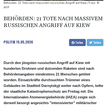
Feuerwehrleute im Einsatz
Behörden: 21 Tote nach massivem russischen Angriff auf Kiew / Foto: ©
Umfrage: Mehrheit der Deutschen gegen Abschaffung der
AFP
"Rente mit 63"
BEHÖRDEN: 21 TOTE NACH MASSIVEM
Klingbeil plant höhere Besteuerung bestimmter Vereine
RUSSISCHEN ANGRIFF AUF KIEW
Bericht: Dobrindt verdoppelt Anti-Drohnen-Einheiten der
Bundespolizei
POLITIK
15.05.2026
Teilen
Teilen
Durch den jüngsten russischen Angriff auf Kiew mit
hunderten Drohnen und dutzenden Raketen sind nach
Behördenangaben mindestens 21 Menschen getötet
worden. Einsatzkräfte durchsuchten Trümmer eines
Gebäudes im Stadtteil Darnytskyji weiter nach Opfern, teilte
der staatliche Katastrophenschutz am Freitag mit. Die
Internationalen Atomenergiebehörde (IAEA) zeigte sich
derweil besorgt angesichts "intensivierter" militärischer