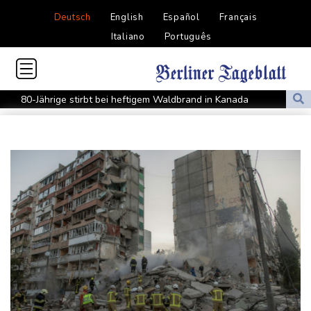
Deutsch
English
Español
Français
Italiano
Português
80-Jährige stirbt bei heftigem Waldbrand in Kanada
Westeuropa erlebt heißesten Juni und Juli seit Beginn der
Aufzeichnungen
Datenbank: 2025 starben weltweit 350 humanitäre Helfer - 186
davon im Gazastreifen
Trump verzichtet offenbar vorerst auf Angriffe auf Iran: "Halten
uns zurück"
Trauer um Jorge Messi: Fußballstar Lionel Messi nimmt Abschied
von seinem Vater
Nowitzki trauert um ersten NBA-Coach Nelson: "RIP, Legende"
Neuer Waldbrand in Südfrankreich: Mehr als 200