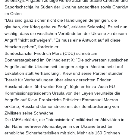
Selenskyjs Angaben zufolge wurde auch die Städte Cherson und
Saporischschja im Süden der Ukraine angegriffen sowie Charkiw
im Osten.
"Das sind ganz sicher nicht die Handlungen derjenigen, die
glauben, der Krieg gehe zu Ende", erklärte Selenskyj. Es sei nun
wichtig, dass die westlichen Verbündeten der Ukraine zu diesem
Angriff "nicht schweigen". "Es muss eine Antwort auf all diese
Attacken geben", forderte er.
Bundeskanzler Friedrich Merz (CDU) schrieb am
Donnerstagabend im Onlinedienst X: "Die schwersten russischen
Angriffe auf die Ukraine seit Langem zeigen: Moskau setzt auf
Eskalation statt Verhandlung". Kiew und seine Partner stünden
"bereit für Verhandlungen über einen gerechten Frieden.
Russland aber führt weiter Krieg", fügte er hinzu. Auch EU-
Kommissionspräsidentin Ursula von der Leyen verurteilte die
Angriffe auf Kiew. Frankreichs Präsident Emmanuel Macron
erklärte, Russland demonstriere mit der Bombardierung von
Zivilisten seine Schwäche.
Die IAEA erklärte, die "intensivierten" militärischen Aktivitäten in
der Nähe mehrerer Atomanlagen in der Ukraine brächten
erhebliche Sicherheitsrisiken mit sich. Mehr als 160 Drohnen