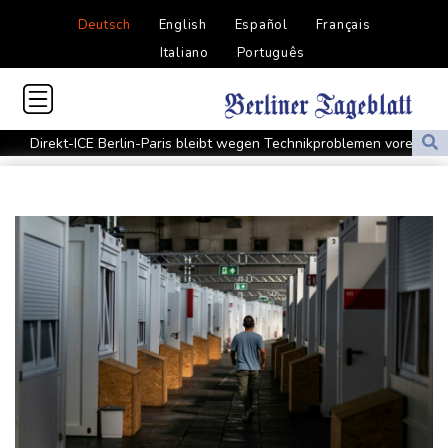
Deutsch
English
Español
Français
Italiano
Português
Direkt-ICE Berlin-Paris bleibt wegen Technikproblemen vorerst
unterbrochen
Selenskyj erstmals seit Beginn von Ukraine-Krieg nach Serbien
gereist
Russland weist Verantwortung für Drohnenvorfall an Leipziger
Flughafen zurück
US-Berufungsgericht bestätigt Aussetzung von Trumps
umstrittenen Ballsaal-Plänen
Nach Andrang auf Ceuta: Spanien und Italien streiten über
Grenzkontrollen
Niewiadoma fährt am Mont Ventoux ins Gelbe Trikot