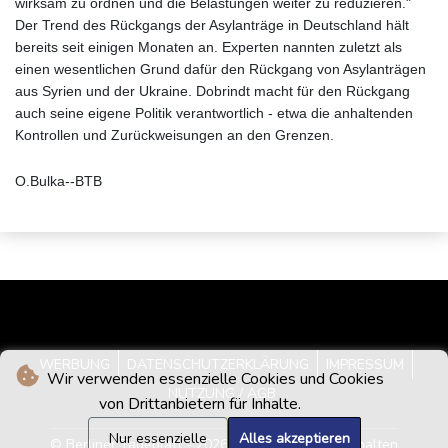
wirksam zu ordnen und die Belastungen weiter zu reduzieren."
Der Trend des Rückgangs der Asylanträge in Deutschland hält
bereits seit einigen Monaten an. Experten nannten zuletzt als
einen wesentlichen Grund dafür den Rückgang von Asylanträgen
aus Syrien und der Ukraine. Dobrindt macht für den Rückgang
auch seine eigene Politik verantwortlich - etwa die anhaltenden
Kontrollen und Zurückweisungen an den Grenzen.
O.Bulka--BTB
WERBUNG
DATENSCHUTZERKLÄRUNG
IMPRESSUM
Wir verwenden essenzielle Cookies und Cookies
NUTZUNG / AGB
von Drittanbietern für Inhalte.
Nur essenzielle
Alles akzeptieren
© Berliner Tageblatt - 2026 - Alle Rechte vorbehalten