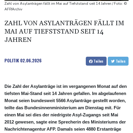
Trumps umstrittener Justizminister Blanche kurz vor der
Zahl von Asylanträgen fällt im Mai auf Tiefststand seit 14 Jahren / Foto: ©
Bestätigung im Senat
AFP/Archiv
Peru und Mexiko nehmen diplomatische Beziehungen wieder auf
ZAHL VON ASYLANTRÄGEN FÄLLT IM
"Steile Lernkurve": Kretschmann lobt Amtsführung von Merz
MAI AUF TIEFSTSTAND SEIT 14
US-Unternehmen bauen im Juli Arbeitsplätze ab
JAHREN
POLITIK
02.06.2026
Teilen
Teilen
Die Zahl der Asylanträge ist im vergangenen Monat auf den
tiefsten Mai-Stand seit 14 Jahren gefallen. Im abgelaufenen
Monat seien bundesweit 5566 Asylanträge gestellt worden,
teilte das Bundesinnenministerium am Dienstag mit. Für
einen Mai sei dies der niedrigste Asyl-Zugangs seit Mai
2012 gewesen, sagte eine Sprecherin des Ministeriums der
Nachrichtenagentur AFP. Damals seien 4880 Erstanträge