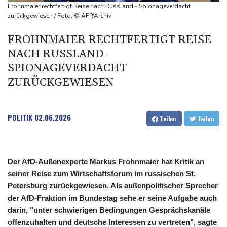
Jemen
Frohnmaier rechtfertigt Reise nach Russland - Spionageverdacht
US-Senat stimmt für verschärfte Sanktionen gegen Russland
zurückgewiesen / Foto: © AFP/Archiv
US-Gericht setzt Bau von Trumps Ballsaal aus - Präsident
FROHNMAIER RECHTFERTIGT REISE
kündigt Berufung an
NACH RUSSLAND -
SPIONAGEVERDACHT
ZURÜCKGEWIESEN
POLITIK
02.06.2026
Teilen
Teilen
Der AfD-Außenexperte Markus Frohnmaier hat Kritik an
seiner Reise zum Wirtschaftsforum im russischen St.
Petersburg zurückgewiesen. Als außenpolitischer Sprecher
der AfD-Fraktion im Bundestag sehe er seine Aufgabe auch
darin, "unter schwierigen Bedingungen Gesprächskanäle
offenzuhalten und deutsche Interessen zu vertreten", sagte