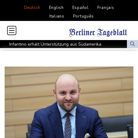
Deutsch
English
Español
Français
Italiano
Português
Infantino erhält Unterstützung aus Südamerika
Selenskyj erstmals seit Beginn von Ukraine-Krieg in Serbien -
Treffen mit Vucic
Auftakt-Misere gestoppt: Berlin gewinnt in Bochum
Trump macht erneut Druck auf Zentralbank-Vorständin Cook
"Medizinische Bedenken": Asllani bleibt bei Hoffenheim
Eurojackpot geknackt: Mehr als 32 Millionen Euro gehen nach
Nordrhein-Westfalen
Menschenrechtsgruppen: Mehr als 140 Tote bei Migrationskrise
in Ceuta
Mindestens zehn Tote bei Angriffen der pro-iranischen Huthis im