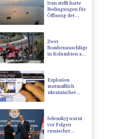
Iran stellt harte
Bedingungen für
Öffnung der
Straße von
Hormus
Zwei
Bombenanschläge
in Kolumbien an
erstem Tag im
Amt des neuen
Präsidenten
Espriella
Explosion
mutmaßlich
ukrainischer
Drohne in
Bulgarien löst
diplomatische
Verstimmung
Selenskyj warnt
aus
vor Folgen
russischer
Angriffe - Vucic