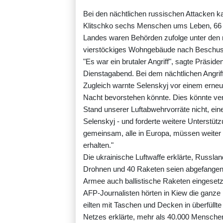
Bei den nächtlichen russischen Attacken k
Klitschko sechs Menschen ums Leben, 66 we
Landes waren Behörden zufolge unter den 
vierstöckiges Wohngebäude nach Beschuss
"Es war ein brutaler Angriff", sagte Präsid
Dienstagabend. Bei dem nächtlichen Angrif
Zugleich warnte Selenskyj vor einem erne
Nacht bevorstehen könnte. Dies könnte ver
Stand unserer Luftabwehrvorräte nicht, ei
Selenskyj - und forderte weitere Unterstüt
gemeinsam, alle in Europa, müssen weiter 
erhalten."
Die ukrainische Luftwaffe erklärte, Russl
Drohnen und 40 Raketen seien abgefangen w
Armee auch ballistische Raketen eingesetzt,
AFP-Journalisten hörten in Kiew die ganz
eilten mit Taschen und Decken in überfüll
Netzes erklärte, mehr als 40.000 Menschen