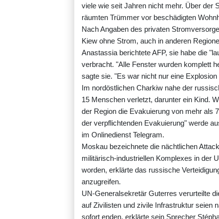
viele wie seit Jahren nicht mehr. Über de
räumten Trümmer vor beschädigten Wohn
Nach Angaben des privaten Stromversorge
Kiew ohne Strom, auch in anderen Region
Anastassia berichtete AFP, sie habe die "l
verbracht. "Alle Fenster wurden komplett h
sagte sie. "Es war nicht nur eine Explosion 
Im nordöstlichen Charkiw nahe der russis
15 Menschen verletzt, darunter ein Kind. W
der Region die Evakuierung von mehr als 
der verpflichtenden Evakuierung" werde a
im Onlinedienst Telegram.
Moskau bezeichnete die nächtlichen Attacke
militärisch-industriellen Komplexes in der
worden, erklärte das russische Verteidigung
anzugreifen.
UN-Generalsekretär Guterres verurteilte die
auf Zivilisten und zivile Infrastruktur se
sofort enden, erklärte sein Sprecher Stépha