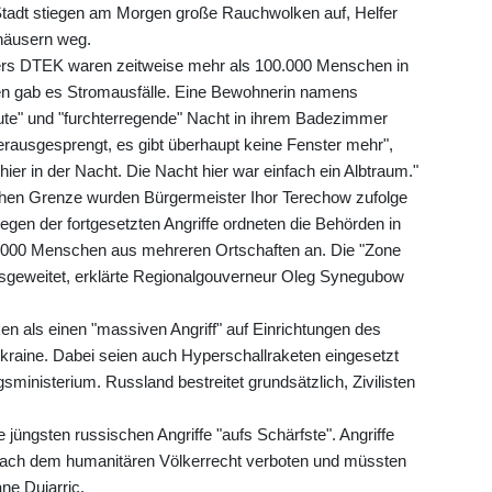
r Stadt stiegen am Morgen große Rauchwolken auf, Helfer
häusern weg.
rs DTEK waren zeitweise mehr als 100.000 Menschen in
en gab es Stromausfälle. Eine Bewohnerin namens
aute" und "furchterregende" Nacht in ihrem Badezimmer
erausgesprengt, es gibt überhaupt keine Fenster mehr",
hier in der Nacht. Die Nacht hier war einfach ein Albtraum."
chen Grenze wurden Bürgermeister Ihor Terechow zufolge
egen der fortgesetzten Angriffe ordneten die Behörden in
7000 Menschen aus mehreren Ortschaften an. Die "Zone
usgeweitet, erklärte Regionalgouverneur Oleg Synegubow
n als einen "massiven Angriff" auf Einrichtungen des
 Ukraine. Dabei seien auch Hyperschallraketen eingesetzt
sministerium. Russland bestreitet grundsätzlich, Zivilisten
 jüngsten russischen Angriffe "aufs Schärfste". Angriffe
ien nach dem humanitären Völkerrecht verboten und müssten
ne Dujarric.