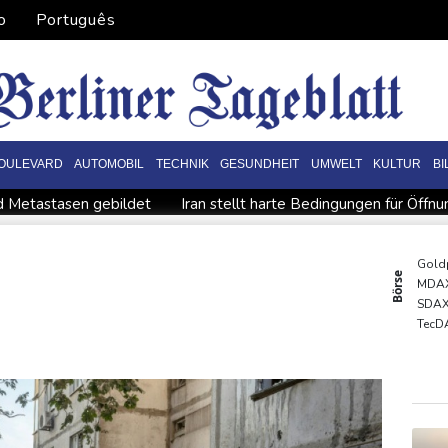
o
Português
OULEVARD
AUTOMOBIL
TECHNIK
GESUNDHEIT
UMWELT
KULTUR
B
nd Metastasen gebildet
Iran stellt harte Bedingungen für Öff
WTA: Sabalenka scheitert überraschend in Toronto
es neuen Präsidenten Espriella
Busemann: Kein EM-Titel für
Gold
Börse
MDA
Sohn: Krebs von Ex-Präsident Joe Biden hat sich ausgebreite
SDA
Vorgaben des Bundes geknüpft
FIFA stärkt Infantino - und ho
TecD
Euro
DAX
EUR/