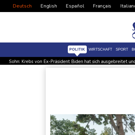
Deutsch
English
Español
Français
Italian
POLITIK
WIRTSCHAFT
SPORT
B
Sohn: Krebs von Ex-Präsident Biden hat sich ausgebreitet u
Trauerflor und Schweigeminute: Inter Miami trauert mit Messi
Zwei Bombenanschläge in Kolumbien an erstem Tag im Amt d
Becker: Wer mehr will als Klassenerhalt hat "Fehler im Kopf"
Bilger: Boni von Bahn-Managern werden an Einhaltung der 