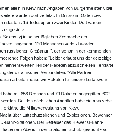
amen allein in Kiew nach Angaben von Bürgermeister Vitali
itere wurden dort verletzt. In Dnipro im Osten des
mindestens 16 Todesopfern zwei Kinder. Dort war ein
 eingestürzt.
ent Selenskyj in seiner täglichen Znsprache am
f seien insgesamt 130 Menschen verletzt worden.
uten russischen Großangriff, der schon in der kommenden
heerende Folgen haben: "Leider erlaubt uns der derzeitige
nen nennenswerten Teil der Raketen abzuschießen", erklärte
zung der ukrainischen Verbündeten. "Alle Partner
daran arbeiten, dass wir Raketen für unsere Luftabwehr
and habe mit 656 Drohnen und 73 Raketen angegriffen. 602
orden. Bei den nächtlichen Angriffen habe die russische
 erklärte die Militärverwaltung von Kiew.
e Nacht über Luftschutzsirenen und Explosionen. Bewohner
te U-Bahn-Stationen. Der Betreiber des Kiewer U-Bahn-
 hätten am Abend in den Stationen Schutz gesucht - so