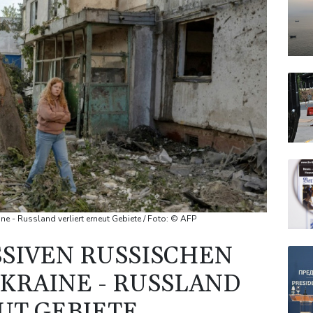
ne - Russland verliert erneut Gebiete / Foto: © AFP
SSIVEN RUSSISCHEN
UKRAINE - RUSSLAND
UT GEBIETE