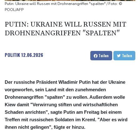
Jemen
Putin: Ukraine will Russen mit Drohnenangriffen "spalten" / Foto: ©
US-Senat stimmt für verschärfte Sanktionen gegen Russland
POOL/AFP
US-Gericht setzt Bau von Trumps Ballsaal aus - Präsident
PUTIN: UKRAINE WILL RUSSEN MIT
kündigt Berufung an
DROHNENANGRIFFEN "SPALTEN"
POLITIK
12.06.2026
Teilen
Teilen
Der russische Präsident Wladimir Putin hat der Ukraine
vorgeworfen, sein Land mit den zunehmenden
Drohnenangriffen "spalten" zu wollen. Außerdem wolle
Kiew damit "Verwirrung stiften und wirtschaftlichen
Schaden anrichten", sagte Putin am Freitag bei einem
Treffen mit russischen Soldaten im Kreml. "Aber es wird
ihnen nicht gelingen", fügte er hinzu.