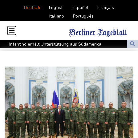
Deutsch
English
Español
Français
Italiano
Português
Infantino erhält Unterstützung aus Südamerika
Selenskyj erstmals seit Beginn von Ukraine-Krieg in Serbien -
Treffen mit Vucic
Auftakt-Misere gestoppt: Berlin gewinnt in Bochum
Trump macht erneut Druck auf Zentralbank-Vorständin Cook
"Medizinische Bedenken": Asllani bleibt bei Hoffenheim
Eurojackpot geknackt: Mehr als 32 Millionen Euro gehen nach
Nordrhein-Westfalen
Menschenrechtsgruppen: Mehr als 140 Tote bei Migrationskrise
in Ceuta
Mindestens zehn Tote bei Angriffen der pro-iranischen Huthis im