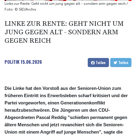
Rechter Hardliner De la Espriella als Kolumbiens Präsident
Linke zur Rente: Geht nicht um jung gegen alt - sondern arm gegen reich /
vereidigt
Foto: © SID/Archiv
Infantino erhält Unterstützung aus Südamerika
LINKE ZUR RENTE: GEHT NICHT UM
Selenskyj erstmals seit Beginn von Ukraine-Krieg in Serbien -
JUNG GEGEN ALT - SONDERN ARM
Treffen mit Vucic
GEGEN REICH
Auftakt-Misere gestoppt: Berlin gewinnt in Bochum
POLITIK
15.06.2026
Teilen
Teilen
Die Linke hat den Vorstoß aus der Senioren-Union zum
früheren Eintritt ins Erwerbsleben scharf kritisiert und der
Partei vorgeworfen, einen Generationenkonflikt
heraufzubeschwören. Die Jüngeren um den CDU-
Abgeordneten Pascal Reddig "schießen permanent gegen
ältere Menschen und jetzt revanchiert sich die Senioren-
Union mit einem Angriff auf junge Menschen", sagte die