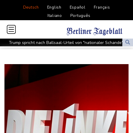
Deutsch
English
Español
Français
Italiano
Português
Trump spricht nach Ballsaal-Urteil von "nationaler Schande"
Abholzung im Amazonas auf niedrigstem Stand seit einem
Jahrzehnt
Frei: Über Beteiligung an AfD-Regierung entscheidet nicht CDU
in Sachsen-Anhalt
US-Senat stimmt für umfassendes Sanktionspaket gegen
Russland
"Rente mit 63": Unionsfraktionschef Frei offen für Härtefall- und
Übergangslösungen
Ceuta-Andrang: EU fordert von Meta und Tiktok Vorgehen gegen
Falschinformationen