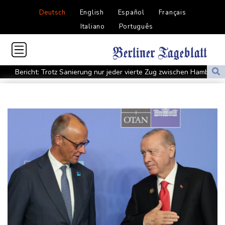
Deutsch
English
Español
Français
Italiano
Português
Bericht: Trotz Sanierung nur jeder vierte Zug zwischen Hamburg
und Berlin pünktlich
FC Bayern: Kompany setzt auf Musiala
Waldbrände in Kanada: Notstand in Provinz British Columbia
ausgerufen
Verdacht auf illegales Rennen: Zwei Tote nach Motorrad-Unfall
in Köln
Im EM-Becken: Berkhahn sieht "nicht viele Medaillenchancen"
Waldbrand in Kanada: Notstand in British Columbia ausgerufen -
20.000 Menschen evakuiert
Dobrindt will Forschung zur Drohensicherheit in Deutschland