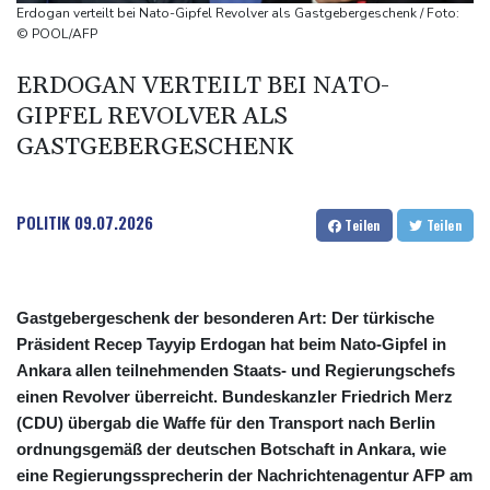
ausbauen
Erdogan verteilt bei Nato-Gipfel Revolver als Gastgebergeschenk / Foto:
Iran bekräftigt harte Haltung in Streit um Straße von Hormus
© POOL/AFP
Amtsantritt von Kolumbiens Staatschef De la Espriella von
ERDOGAN VERTEILT BEI NATO-
Gewalt überschattet
GIPFEL REVOLVER ALS
Basketball-WM: Geiselsöder macht gesamte Vorbereitung mit
GASTGEBERGESCHENK
POLITIK
09.07.2026
Teilen
Teilen
Gastgebergeschenk der besonderen Art: Der türkische
Präsident Recep Tayyip Erdogan hat beim Nato-Gipfel in
Ankara allen teilnehmenden Staats- und Regierungschefs
einen Revolver überreicht. Bundeskanzler Friedrich Merz
(CDU) übergab die Waffe für den Transport nach Berlin
ordnungsgemäß der deutschen Botschaft in Ankara, wie
eine Regierungssprecherin der Nachrichtenagentur AFP am