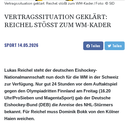
Mercedes GLA neu gegen alt: Der große Sprung ins
Vertragssituation geklärt: Reichel stößt zum WM-Kader / Foto: © SID
Elektrozeitalter
VERTRAGSSITUATION GEKLÄRT:
Skoda Kodiaq gegen VW Tayron: Das bessere Familien-SUV
REICHEL STÖSST ZUM WM-KADER
SPORT
14.05.2026
Teilen
Teilen
Lukas Reichel steht der deutschen Eishockey-
Nationalmannschaft nun doch für die WM in der Schweiz
zur Verfügung. Nur gut 24 Stunden vor dem Auftaktspiel
gegen den Olympiadritten Finnland am Freitag (16.20
Uhr/ProSieben und MagentaSport) gab der Deutsche
Eishockey-Bund (DEB) die Anreise des NHL-Stürmers
bekannt. Für Reichel muss Dominik Bokk von den Kölner
Haien weichen.