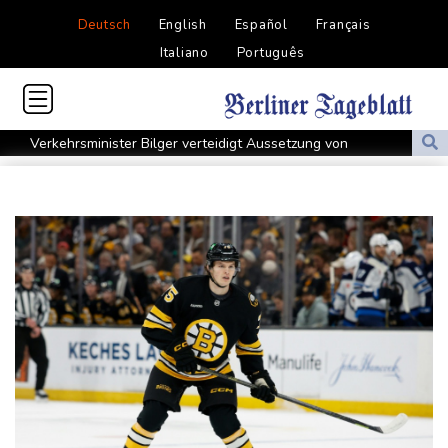
Deutsch
English
Español
Français
Italiano
Português
Verkehrsminister Bilger verteidigt Aussetzung von
Sonntagsfahrverbot für Lkw
Maextro S800: Chinas Luxusangriff auf Maybach und S-Klasse
Leverkusen verlängert mit Carro und Rolfes
Opel Grandland Electric AWD: Zugkraft für den Wohnwagen
Schwimm-EM: Freiwasserstaffel um Wellbrock gewinnt Gold
US-Senat bestätigt Trumps umstrittenen Justizminister Blanche
Vulkan Ätna auf Sizilien erneut ausgebrochen - Ankünfte am
Flughafen Catania gestrichen
Selenskyj: Mindestens vier Tote durch russische Angriffe in
Region Kiew