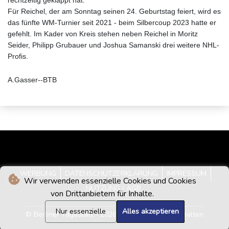
Für Reichel, der am Sonntag seinen 24. Geburtstag feiert, wird es
das fünfte WM-Turnier seit 2021 - beim Silbercoup 2023 hatte er
gefehlt. Im Kader von Kreis stehen neben Reichel in Moritz
Seider, Philipp Grubauer und Joshua Samanski drei weitere NHL-
Profis.
A.Gasser--BTB
WERBUNG
DATENSCHUTZERKLÄRUNG
IMPRESSUM
Wir verwenden essenzielle Cookies und Cookies
NUTZUNG / AGB
von Drittanbietern für Inhalte.
Nur essenzielle
Alles akzeptieren
© Berliner Tageblatt - 2026 - Alle Rechte vorbehalten