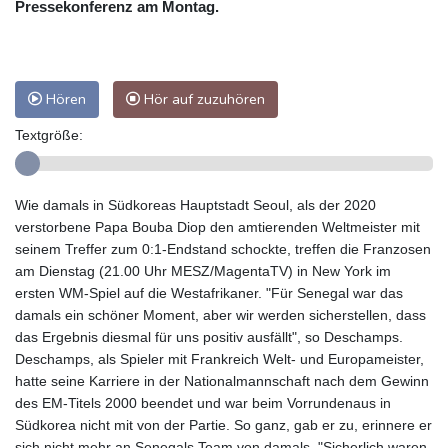
Pressekonferenz am Montag.
Hören
Hör auf zuzuhören
Textgröße:
Wie damals in Südkoreas Hauptstadt Seoul, als der 2020
verstorbene Papa Bouba Diop den amtierenden Weltmeister mit
seinem Treffer zum 0:1-Endstand schockte, treffen die Franzosen
am Dienstag (21.00 Uhr MESZ/MagentaTV) in New York im
ersten WM-Spiel auf die Westafrikaner. "Für Senegal war das
damals ein schöner Moment, aber wir werden sicherstellen, dass
das Ergebnis diesmal für uns positiv ausfällt", so Deschamps.
Deschamps, als Spieler mit Frankreich Welt- und Europameister,
hatte seine Karriere in der Nationalmannschaft nach dem Gewinn
des EM-Titels 2000 beendet und war beim Vorrundenaus in
Südkorea nicht mit von der Partie. So ganz, gab er zu, erinnere er
sich nicht mehr an Senegals Team von damals. "Sicherlich waren