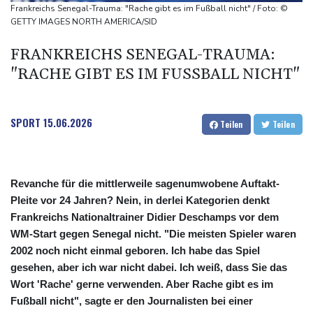
Staatsbürgerschaft
Frankreichs Senegal-Trauma: "Rache gibt es im Fußball nicht" / Foto: ©
Erdogan reist zu Dreier-Gipfel mit Pakistan nach Saudi-Arabien
GETTY IMAGES NORTH AMERICA/SID
58 Soldaten im Jemen bei Huthi-Angriffen getötet - Regierung
FRANKREICHS SENEGAL-TRAUMA:
kündigt Vergeltung an
"RACHE GIBT ES IM FUSSBALL NICHT"
UEFA hält an FIFA-Boykott fest - CAF hält zu Infantino
Jemen: 38 Soldaten bei Huthi-Angriffen getötet - Regierung
kündigt Vergeltung an
SPORT
15.06.2026
Teilen
Teilen
Revanche für die mittlerweile sagenumwobene Auftakt-
Pleite vor 24 Jahren? Nein, in derlei Kategorien denkt
Frankreichs Nationaltrainer Didier Deschamps vor dem
WM-Start gegen Senegal nicht. "Die meisten Spieler waren
2002 noch nicht einmal geboren. Ich habe das Spiel
gesehen, aber ich war nicht dabei. Ich weiß, dass Sie das
Wort 'Rache' gerne verwenden. Aber Rache gibt es im
Fußball nicht", sagte er den Journalisten bei einer