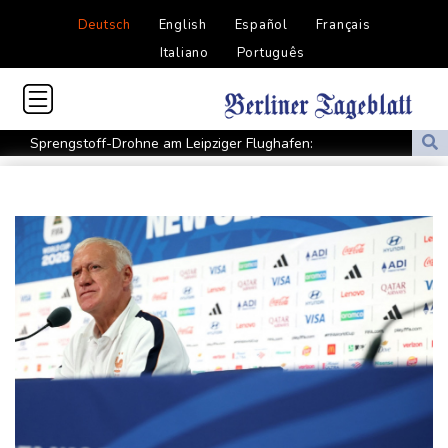
Deutsch
English
Español
Français
Italiano
Português
Sprengstoff-Drohne am Leipziger Flughafen:
Bundesanwaltschaft übernimmt Ermittlungen
Ungenügender Schutz von Kindern: Meta muss in USA 567
Millionen Dollar zahlen
Regierung und Opposition in Venezuela beginnen offiziellen
Dialog - ohne Machado
USA wollen bei Visa-Anträgen offenbar Online-Aktivitäten noch
stärker überprüfen
Röwekamp: Innenministerium muss zentral für Drohnenabwehr
zuständig sein
Trump unternimmt neuen Vorstoß im Streit um US-