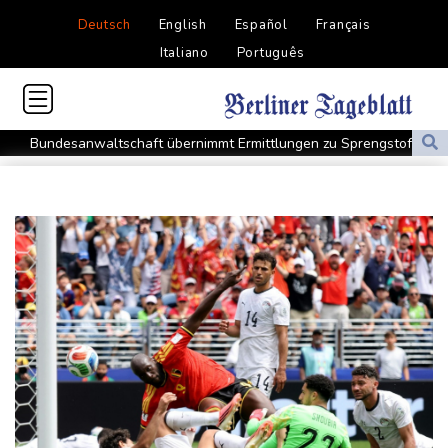
Deutsch
English
Español
Français
Italiano
Português
Bundesanwaltschaft übernimmt Ermittlungen zu Sprengstoff-
Drohne in Leipzig
42,2 Grad: Allzeit-Hitzerekord in der Slowakei nach nur einem
Tag gebrochen
Französische Sängerin Vanessa Paradis gibt Trennung von
Regisseur Benchetrit bekannt
Tour de France Femmes: Lippert sprintet am Etappensieg vorbei
Schwimm-EM: Hentschel/Müller gewinnen Synchron-Bronze
Höhere Trassenpreise: Länder drohen mit Klage
RWE gibt Offshore-Windparkprojekte in den USA auf
Mindestens 38 Soldaten bei Angriffen im Jemen getötet - Huthis