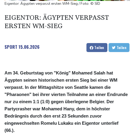
reklamieren Attacke
Eigentor: Ägypten verpasst ersten WM-Sieg / Foto: © SID
UEFA hält an FIFA-Boykott fest
EIGENTOR: ÄGYPTEN VERPASST
Niedrigwasser: Bilger für Aussetzung von Sonn- und
ERSTEN WM-SIEG
Feiertagsfahrverbot für Lkw
SPORT
15.06.2026
Teilen
Teilen
Am 34. Geburtstag von "König" Mohamed Salah hat
Ägypten seinen historischen ersten Sieg bei einer WM
verpasst. In der Mittagshitze von Seattle kamen die
"Pharaonen" bei ihrer vierten Teilnahme an einer Endrunde
nur zu einem 1:1 (1:0) gegen überlegene Belgier. Der
Partycrasher war Mohamed Hany, dem in höchster
Bedrängnis durch den erst 23 Sekunden zuvor
eingewechselten Romelu Lukaku ein Eigentor unterlief
(66.).