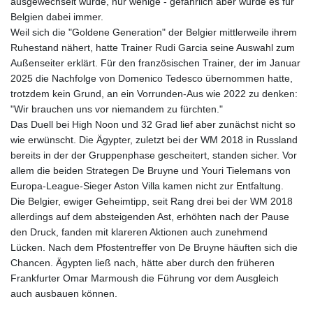
ausgewechselt wurde, nur wenige - gefährlich aber wurde es für
Belgien dabei immer.
Weil sich die "Goldene Generation" der Belgier mittlerweile ihrem
Ruhestand nähert, hatte Trainer Rudi Garcia seine Auswahl zum
Außenseiter erklärt. Für den französischen Trainer, der im Januar
2025 die Nachfolge von Domenico Tedesco übernommen hatte,
trotzdem kein Grund, an ein Vorrunden-Aus wie 2022 zu denken:
"Wir brauchen uns vor niemandem zu fürchten."
Das Duell bei High Noon und 32 Grad lief aber zunächst nicht so
wie erwünscht. Die Ägypter, zuletzt bei der WM 2018 in Russland
bereits in der der Gruppenphase gescheitert, standen sicher. Vor
allem die beiden Strategen De Bruyne und Youri Tielemans von
Europa-League-Sieger Aston Villa kamen nicht zur Entfaltung.
Die Belgier, ewiger Geheimtipp, seit Rang drei bei der WM 2018
allerdings auf dem absteigenden Ast, erhöhten nach der Pause
den Druck, fanden mit klareren Aktionen auch zunehmend
Lücken. Nach dem Pfostentreffer von De Bruyne häuften sich die
Chancen. Ägypten ließ nach, hätte aber durch den früheren
Frankfurter Omar Marmoush die Führung vor dem Ausgleich
auch ausbauen können.