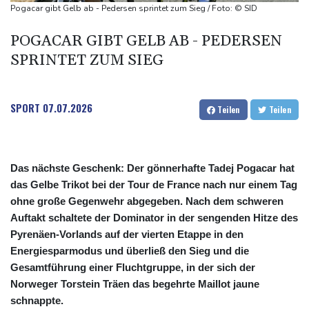
US-Senat bestätigt mit knapper Mehrheit Trumps umstrittenen
Pogacar gibt Gelb ab - Pedersen sprintet zum Sieg / Foto: © SID
Justizminister Blanche
POGACAR GIBT GELB AB - PEDERSEN
Schwimm-EM: Schmidbauer verliert Titel, Halbisch gewinnt
SPRINTET ZUM SIEG
Bronze
Frankreich: Crémant-Lese in Burgund beginnt wegen Hitzewellen
so früh wie nie
SPORT
07.07.2026
Teilen
Teilen
Das nächste Geschenk: Der gönnerhafte Tadej Pogacar hat
das Gelbe Trikot bei der Tour de France nach nur einem Tag
ohne große Gegenwehr abgegeben. Nach dem schweren
Auftakt schaltete der Dominator in der sengenden Hitze des
Pyrenäen-Vorlands auf der vierten Etappe in den
Energiesparmodus und überließ den Sieg und die
Gesamtführung einer Fluchtgruppe, in der sich der
Norweger Torstein Träen das begehrte Maillot jaune
schnappte.