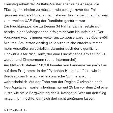
Dienstag erhielt der Zeitfahr-Meister aber keine Ansage, die
Flüchtigen einholen zu müssen, wie es tags zuvor der Fall
gewesen war, als Pogacar nach starker Teamarbeit unaufhaltsam
zum zweiten UAE-Sieg der Rundfahrt gestürmt war.
Die Fluchtgruppe, die zu Beginn 34 Fahrer zählte, setzte sich
bereits in der Anfangsphase erfolgreich vom Hauptfeld ab. Der
Vorsprung wuchs immer weiter an, zeitweise waren es über zwölf
Minuten. Am letzten Anstieg ließen zahlreiche Attacken immer
mehr Ausreißer zurückfallen, darunter auch der eigentliche
Lipowitz-Helfer Nico Denz, der eine Fluchtchance erhielt und 21.
wurde, und Zimmermann (Lotto-Intermarché).
Am Mittwoch stehen 158,3 Kilometer von Lannemezan nach Pau
auf dem Programm. In der "Pyrenäen-Hauptstadt" ist - wie in
Bordeaux am Freitag - eine klassische Sprinterankunft
wahrscheinlich. Auf der Fahrt von der Region Okzitanien nach
Neu-Aquitanien wartet allerdings nur gut 25 km vor dem Ziel eine
kurze wie steile Bergwertung der 3. Kategorie. Wer um den Sieg
mitsprinten möchte, darf sich dort nicht abhängen lassen.
K.Brown--BTB