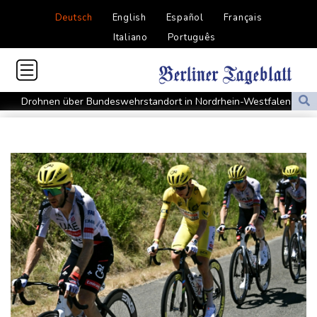
Deutsch
English
Español
Français
Italiano
Português
Drohnen über Bundeswehrstandort in Nordrhein-Westfalen
gesichtet
Ungarns Regierungspartei nominiert Ex-Gerichtspräsidenten
Baka als Staatschef
Schwimm-EM: Halbisch winkt und springt zu Bronze
Selenskyj: Ukraine hat praktisch keine intakten
Wärmekraftwerke mehr
Braunschweig nach Kantersieg in Magdeburg an der Spitze
Absteiger schlägt Aufsteiger: Heidenheim siegt turbulent
Aussetzung von Lkw-Fahrverbot: BUND kritisiert Maßnahme -
Industrie begrüßt sie