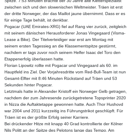
Spitze. 7:53 Minuten brachte der 30 Jahre alte Kletterspezialist
zwischen sich und den slowenischen Weltmeister. Träen ist erst
der dritte Norweger, der das Maillot jaune übernimmt. Dass er es
für einige Tage behält, ist denkbar.
Pogacar (UAE Emirates-XRG) fiel auf Rang vier zurück, zeitgleich
mit seinem dänischen Herausforderer Jonas Vingegaard (Visma-
Lease a Bike). Der Titelverteidiger war erst am Montag mit
seinem ersten Tagessieg an die Klassementspitze gestürmt,
nachdem er tags zuvor noch seinem Helfer Isaac del Toro den
Etappenerfolg überlassen hatte.
Florian Lipowitz rollte mit Pogacar und Vingegaard als 60. im
Hauptfeld ins Ziel. Der Vorjahresdritte vom Red-Bull-Team ist nun
Gesamt-Elfter mit 8:46 Minuten Rückstand auf Träen und 53
Sekunden hinter Pogacar.
Letztmals hatte in Alexander Kristoff ein Norweger Gelb getragen,
nachdem der zum Jahresende zurückgetretene Topsprinter 2020
in Nizza die Auftaktetappe gewonnen hatte. Auch Thor Hushovd
war 2004 und 2011 kurzzeitig ins Führungstrikot geschlüpft. Für
Träen ist es der größte Erfolg seiner Karriere.
Bei drückender Hitze mit knapp 40 Grad kontrollierte der Kölner
Nils Politt an der Spitze des Pelotons lange das Tempo. Am