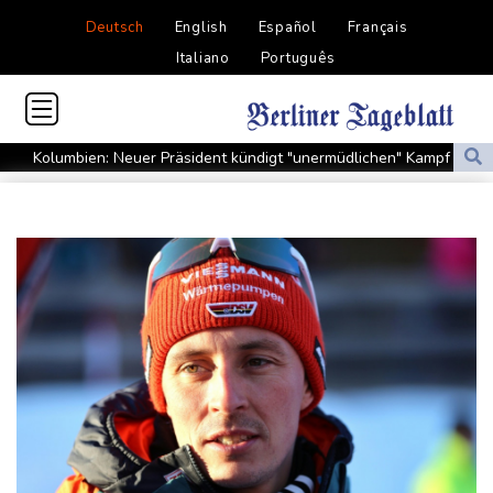
Deutsch
English
Español
Français
Italiano
Português
Kolumbien: Neuer Präsident kündigt "unermüdlichen" Kampf
gegen Drogengewalt an
BUND kritisiert Lockerung von Sonn- und Feiertagsfahrverbot für
Lastwagen
Trump spricht nach Ballsaal-Urteil von "nationaler Schande"
Abholzung im Amazonas auf niedrigstem Stand seit einem
Jahrzehnt
Frei: Über Beteiligung an AfD-Regierung entscheidet nicht CDU
in Sachsen-Anhalt
US-Senat stimmt für umfassendes Sanktionspaket gegen
Russland