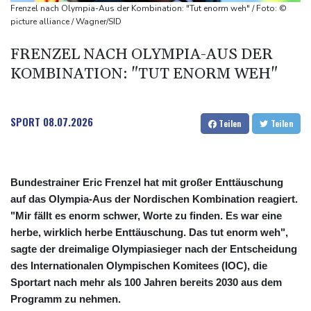
"Rente mit 63": Unionsfraktionschef Frei offen für Härtefall- und
Frenzel nach Olympia-Aus der Kombination: "Tut enorm weh" / Foto: ©
Übergangslösungen
picture alliance / Wagner/SID
Ceuta-Andrang: EU fordert von Meta und Tiktok Vorgehen gegen
FRENZEL NACH OLYMPIA-AUS DER
Falschinformationen
KOMBINATION: "TUT ENORM WEH"
Rechter Hardliner De la Espriella als Kolumbiens Präsident
vereidigt
Infantino erhält Unterstützung aus Südamerika
SPORT
08.07.2026
Teilen
Teilen
Bundestrainer Eric Frenzel hat mit großer Enttäuschung
auf das Olympia-Aus der Nordischen Kombination reagiert.
"Mir fällt es enorm schwer, Worte zu finden. Es war eine
herbe, wirklich herbe Enttäuschung. Das tut enorm weh",
sagte der dreimalige Olympiasieger nach der Entscheidung
des Internationalen Olympischen Komitees (IOC), die
Sportart nach mehr als 100 Jahren bereits 2030 aus dem
Programm zu nehmen.