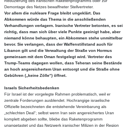
Reduzierung des iranischen Raketenprogramms oder zur
Demontage des Netzes bewaffneter Stellvertreter.
Vor allem die nukleare Frage bleibt ungeklärt. Das
Abkommen würde das Thema in die anschließenden
Verhandlungen verlagern. Iranische Vertreter betonten, es sei
richtig, dass man sich über viele Punkte geeinigt habe, aber
niemand könne behaupten, ein Abkommen stehe unmittelbar
bevor. Sie verlangen, dass der Waffenstillstand auch für
Libanon gilt und die Verwaltung der Straße von Hormus
gemeinsam mit dem Oman festgelegt wird. Vertreter des
Trump‑Teams dagegen wollen, dass Teheran seine Bestände
an hoch angereichertem Uran entsorgt und die Straße ohne
Gebühren („keine Zölle“) öffnet.
Israels Sicherheitsbedenken
Für Israel ist der vorgelegte Rahmen problematisch, weil er
zentrale Forderungen ausblendet. Hochrangige israelische
Offizielle bezeichneten die entstehende Vereinbarung als
„schlechten Deal“; selbst wenn Iran sein angereichertes Uran
komplett abgeben sollte, bliebe das Raketenprogramm
unangetastet und das Netzwerk iranischer Milizen in der Region