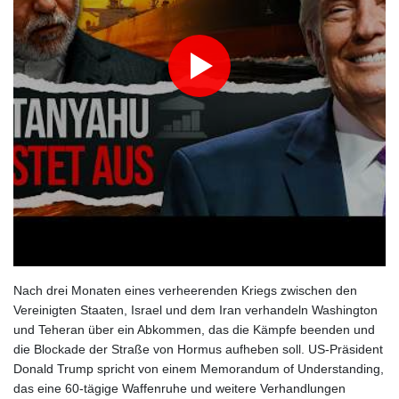
Verletzter
FIFA-Statement: Rückendeckung für Infantino
Fehlstart der Hartplatzsaison: Zverev scheitert in Montréal
US-Kriegsschiffe der neuen "Trump"-Klasse könnten 275
Milliarden Dollar kosten
Nach drei Monaten eines verheerenden Kriegs zwischen den
Vereinigten Staaten, Israel und dem Iran verhandeln Washington
und Teheran über ein Abkommen, das die Kämpfe beenden und
die Blockade der Straße von Hormus aufheben soll. US‑Präsident
Donald Trump spricht von einem Memorandum of Understanding,
das eine 60‑tägige Waffenruhe und weitere Verhandlungen