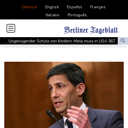
Deutsch
English
Español
Français
Italiano
Português
Ungenügender Schutz von Kindern: Meta muss in USA 567
Millionen Dollar zahlen
Regierung und Opposition in Venezuela beginnen offiziellen
Dialog - ohne Machado
USA wollen bei Visa-Anträgen offenbar Online-Aktivitäten noch
stärker überprüfen
Röwekamp: Innenministerium muss zentral für Drohnenabwehr
zuständig sein
Trump unternimmt neuen Vorstoß im Streit um US-
Staatsbürgerschaft
Erdogan reist zu Dreier-Gipfel mit Pakistan nach Saudi-Arabien