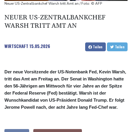
58 Soldaten im Jemen bei Huthi-Angriffen getötet - Regierung
Neuer US-Zentralbankchef Warsh tritt Amt an / Foto: © AFP
kündigt Vergeltung an
NEUER US-ZENTRALBANKCHEF
UEFA hält an FIFA-Boykott fest - CAF hält zu Infantino
WARSH TRITT AMT AN
Jemen: 38 Soldaten bei Huthi-Angriffen getötet - Regierung
kündigt Vergeltung an
Mindestens zwei Tote bei Bombenexplosion in Kleinbus nahe
WIRTSCHAFT
15.05.2026
Teilen
Teilen
Damaskus
Der neue Vorsitzende der US-Notenbank Fed, Kevin Warsh,
tritt das Amt am Freitag an. Der Senat in Washington hatte
den 56-Jährigen am Mittwoch für vier Jahre an der Spitze
der Federal Reserve (Fed) bestätigt. Warsh ist der
Wunschkandidat von US-Präsident Donald Trump. Er folgt
Jerome Powell nach, der acht Jahre lang Fed-Chef war.