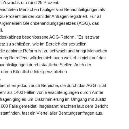
nen Zuwachs um rund 25 Prozent.
erichteten Menschen häufiger von Benachteiligungen als
5 Prozent bei der Zahl der Anfragen registriert. Für all
es Allgemeinen Gleichbehandlungsgesetzes (AGG), das
l.
undeskabinett beschlossene AGG-Reform. "Es ist zwar
setz zu schließen, wie im Bereich der sexuellen
h die geplante Reform ist zu schwach und bringt Menschen
erung Betroffene würden sich auch weiterhin nicht auf das
chteiligungen durch staatliche Stellen. Auch der
urch Künstliche Intelligenz blieben
.
e betreffen jedoch auch Bereiche, die durch das AGG nicht
 mehr als 1400 Fällen von Benachteiligungen durch Ämter
fragen ging es um Diskriminierung im Umgang mit Justiz
t 600 Fälle gemeldet. Insgesamt machten laut dem Bericht
 stattfinden, fast ein Viertel aller Beratungsanfragen aus.