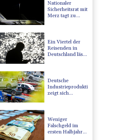
Nationaler
Sicherheitsrat mit
Merz tagt zu
Drohnenvorfall
in Leipzig
Ein Viertel der
Reisenden in
Deutschland lässt
sich Ziele von der
KI vorschlagen
Deutsche
Industrieproduktion
zeigt sich
widerstandsfähig
- Rekordstand bei
Exporten
Weniger
Falschgeld im
ersten Halbjahr
im Umlauf