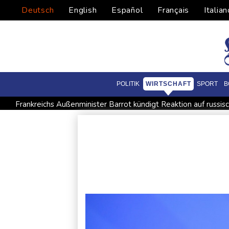
Deutsch
English
Español
Français
Italian
POLITIK
WIRTSCHAFT
SPORT
B
Frankreichs Außenminister Barrot kündigt Reaktion auf russ
Norwegens Fußball-Verband fordert Infantinos Rücktritt
V
Verweigerter Dopingtest: NADA will Vierjahressperre für An
Deutsche Industrieproduktion zeigt sich widerstandsfähig - 
Anhaltende Trockenheit: Rheinpegel bei Düsseldorf auf histo