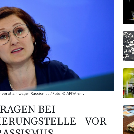
 - vor allem wegen Rassismus / Foto: © AFP/Archiv
RAGEN BEI
IERUNGSTELLE - VOR
RASSISMUS