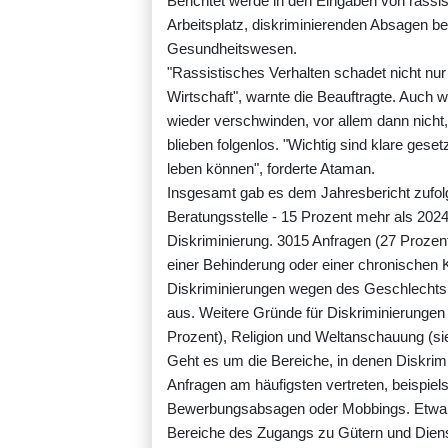
Berichtet werde in den Eingaben von rass
Arbeitsplatz, diskriminierenden Absagen 
Gesundheitswesen.
"Rassistisches Verhalten schadet nicht nur
Wirtschaft", warnte die Beauftragte. Auch
wieder verschwinden, vor allem dann nich
blieben folgenlos. "Wichtig sind klare geset
leben können", forderte Ataman.
Insgesamt gab es dem Jahresbericht zufol
Beratungsstelle - 15 Prozent mehr als 2024
Diskriminierung. 3015 Anfragen (27 Prozen
einer Behinderung oder einer chronischen K
Diskriminierungen wegen des Geschlechts 
aus. Weitere Gründe für Diskriminierungen 
Prozent), Religion und Weltanschauung (sie
Geht es um die Bereiche, in denen Diskrimi
Anfragen am häufigsten vertreten, beispie
Bewerbungsabsagen oder Mobbings. Etwa 20
Bereiche des Zugangs zu Gütern und Diens