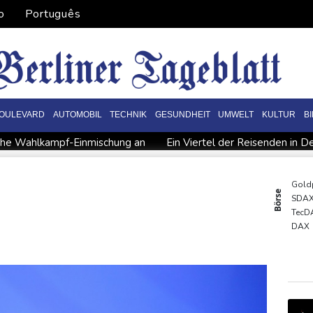
o
Português
OULEVARD
AUTOMOBIL
TECHNIK
GESUNDHEIT
UMWELT
KULTUR
B
ische Wahlkampf-Einmischung an
Ein Viertel der Reisenden in De
erurteilte Linksextremistin: Bundesgerichtshof bestätigt Beugehaf
sah
Medien: Türkischer Präsident Erdogan zu Dreiergipfel in Sa
Gold
Börse
SDA
Rekordstand bei Exporten
Weniger Falschgeld im ersten Halbja
TecD
rischem Tief
Urteil: Nähe zu Muslimbruderschaft kann Verbea
DAX
MDA
Euro
EUR/