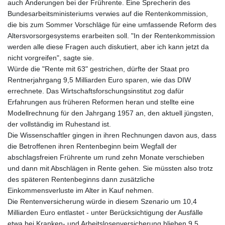
auch Änderungen bei der Frührente. Eine Sprecherin des
Bundesarbeitsministeriums verwies auf die Rentenkommission,
die bis zum Sommer Vorschläge für eine umfassende Reform des
Altersvorsorgesystems erarbeiten soll. "In der Rentenkommission
werden alle diese Fragen auch diskutiert, aber ich kann jetzt da
nicht vorgreifen", sagte sie.
Würde die "Rente mit 63" gestrichen, dürfte der Staat pro
Rentnerjahrgang 9,5 Milliarden Euro sparen, wie das DIW
errechnete. Das Wirtschaftsforschungsinstitut zog dafür
Erfahrungen aus früheren Reformen heran und stellte eine
Modellrechnung für den Jahrgang 1957 an, den aktuell jüngsten,
der vollständig im Ruhestand ist.
Die Wissenschaftler gingen in ihren Rechnungen davon aus, dass
die Betroffenen ihren Rentenbeginn beim Wegfall der
abschlagsfreien Frührente um rund zehn Monate verschieben
und dann mit Abschlägen in Rente gehen. Sie müssten also trotz
des späteren Rentenbeginns dann zusätzliche
Einkommensverluste im Alter in Kauf nehmen.
Die Rentenversicherung würde in diesem Szenario um 10,4
Milliarden Euro entlastet - unter Berücksichtigung der Ausfälle
etwa bei Kranken- und Arbeitslosenversicherung blieben 9,5