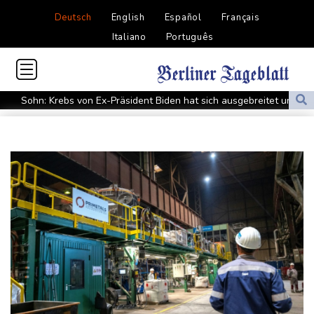
Deutsch
English
Español
Français
Italiano
Português
Sohn: Krebs von Ex-Präsident Biden hat sich ausgebreitet und
Metastasen gebildet
Iran stellt harte Bedingungen für Öffnung der Straße von
Hormus
Trauerflor und Schweigeminute: Inter Miami trauert mit Messi
WTA: Sabalenka scheitert überraschend in Toronto
Zwei Bombenanschläge in Kolumbien an erstem Tag im Amt des
neuen Präsidenten Espriella
Busemann: Kein EM-Titel für Neugebauer wäre "eine
Enttäuschung"
Becker: Wer mehr will als Klassenerhalt hat "Fehler im Kopf"