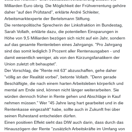
Milliarden Euro übrig. Die Möglichkeit der Frühverrentung gehöre
daher "auf den Prüfstand", erklärte André Schleiter,
Arbeitsmarktexperte der Bertelsmann Stiftung.
Die rentenpolitische Sprecherin der Linksfraktion im Bundestag,
Sarah Vollath, erklärte dazu, die potentiellen Einsparungen in
Höhe von 9,5 Milliarden bezögen sich nicht auf ein Jahr, sondern
auf das gesamte Rentenleben eines Jahrgangs. "Pro Jahrgang
sind das somit lediglich 3 Prozent aller Rentenausgaben - und
damit wesentlich weniger, als von den Kürzungsfanatikern der
Union zuletzt oft behauptet".
Der Vorschlag, die "Rente mit 63" abzuschaffen, gehe daher
"völlig an der Realität vorbei", betonte Vollath. "Denn gerade
Beschäftigte, die nach einem harten Arbeitsleben körperlich und
mental am Ende sind, können nicht länger weiterarbeiten. Sie
würden dennoch früher in Rente gehen und Abschläge in Kauf
nehmen müssen." Wer "45 Jahre lang hart gearbeitet und in die
Rentenkasse eingezahlt" habe, sollte auch in Zukunft frei über
seinen Ruhestand entscheiden dürfen.
Einen positiven Effekt sieht das DIW auch darin, dass durch das
Hinauszögern der Rente "zusätzlich Arbeitskräfte im Umfang von