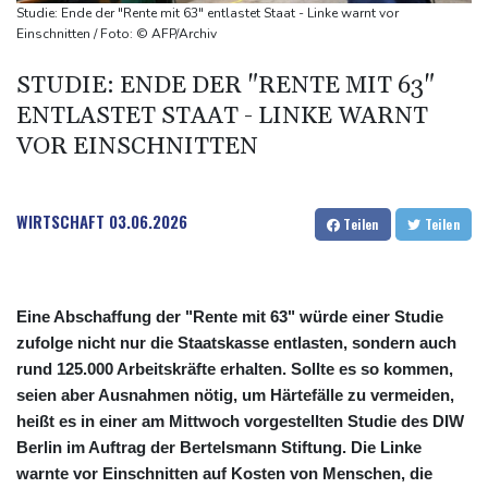
Sohn: Krebs von Ex-Präsident Joe Biden hat sich ausgebreitet
Studie: Ende der "Rente mit 63" entlastet Staat - Linke warnt vor
und Metastasen gebildet
Einschnitten / Foto: © AFP/Archiv
Bilger: Boni von Bahn-Managern werden an Einhaltung der
STUDIE: ENDE DER "RENTE MIT 63"
Vorgaben des Bundes geknüpft
ENTLASTET STAAT - LINKE WARNT
FIFA stärkt Infantino - und holt zum Rundumschlag aus
VOR EINSCHNITTEN
WIRTSCHAFT
03.06.2026
Teilen
Teilen
Eine Abschaffung der "Rente mit 63" würde einer Studie
zufolge nicht nur die Staatskasse entlasten, sondern auch
rund 125.000 Arbeitskräfte erhalten. Sollte es so kommen,
seien aber Ausnahmen nötig, um Härtefälle zu vermeiden,
heißt es in einer am Mittwoch vorgestellten Studie des DIW
Berlin im Auftrag der Bertelsmann Stiftung. Die Linke
warnte vor Einschnitten auf Kosten von Menschen, die