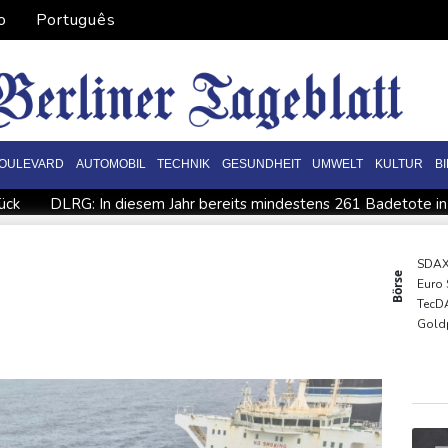
o
Português
OULEVARD
AUTOMOBIL
TECHNIK
GESUNDHEIT
UMWELT
KULTUR
B
ück
DLRG: In diesem Jahr bereits mindestens 261 Badetote i
Mehr Geld für Bundeswehr und Infrastruktur: Industrie erhält 
keit vor allem im Juni
Arbeiter stribt in Niedersachsen durch
SDA
Börse
Euro
brände in Kanada
Niedersachsen: Splittergranate aus Zweitem 
TecD
dit stehen an
Coup für Köln: Hendrich kehrt in die Bundesliga 
Gold
DAX
MDA
EUR/