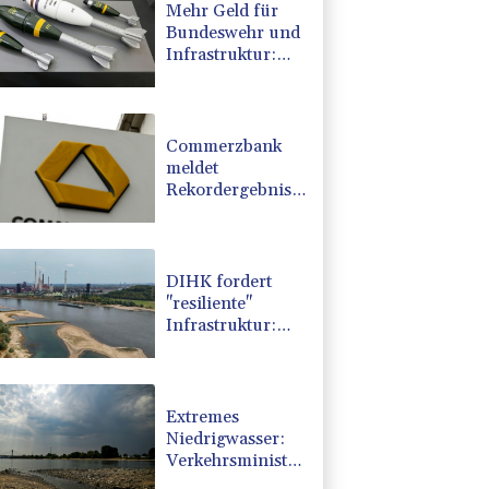
Mehr Geld für
Bundeswehr und
Infrastruktur:
Industrie erhält
mehr Aufträge
Commerzbank
meldet
Rekordergebnis -
Gespräche mit
Unicredit stehen
an
DIHK fordert
"resiliente"
Infrastruktur:
Wasserstraßen
besser an
Niedrigwasser
anpassen
Extremes
Niedrigwasser:
Verkehrsminister
Bilger lädt zu