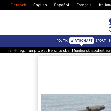
Deutsch
English
Español
Français
Italian
POLITIK
WIRTSCHAFT
SPORT
B
Iran-Krieg: Trump weist Berichte über Munitionsknappheit zur
Arbeiter stirbt in Niedersachsen durch umkippenden Bagger
Bislang fast 12.000 Hitzetote in Deutschland - hohe Sterblich
Studie: Klimawandel verdoppelt Wahrscheinlichkeit für Wald
Commerzbank meldet Rekordergebnis - Gespräche mit Unicre