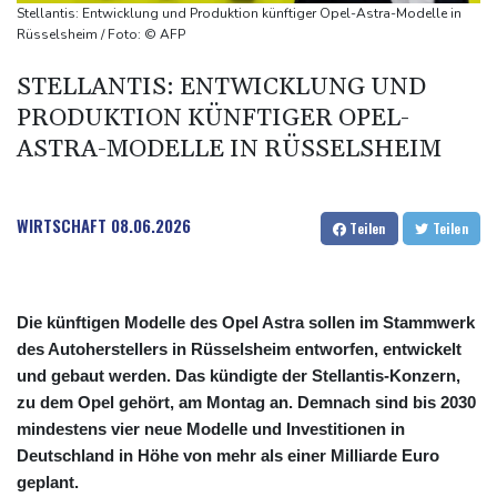
Umfrage: Mehrheit der Deutschen gegen Abschaffung der
Stellantis: Entwicklung und Produktion künftiger Opel-Astra-Modelle in
"Rente mit 63"
Rüsselsheim / Foto: © AFP
Klingbeil plant höhere Besteuerung bestimmter Vereine
STELLANTIS: ENTWICKLUNG UND
Bericht: Dobrindt verdoppelt Anti-Drohnen-Einheiten der
PRODUKTION KÜNFTIGER OPEL-
Bundespolizei
ASTRA-MODELLE IN RÜSSELSHEIM
Netanjahu lehnt von Trump unterstützten 15-Punkte-Plan für
Gazastreifen weiter ab
WIRTSCHAFT
08.06.2026
Teilen
Teilen
Die künftigen Modelle des Opel Astra sollen im Stammwerk
des Autoherstellers in Rüsselsheim entworfen, entwickelt
und gebaut werden. Das kündigte der Stellantis-Konzern,
zu dem Opel gehört, am Montag an. Demnach sind bis 2030
mindestens vier neue Modelle und Investitionen in
Deutschland in Höhe von mehr als einer Milliarde Euro
geplant.