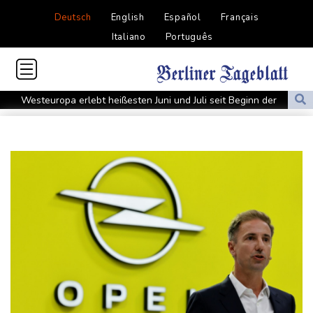
Deutsch
English
Español
Français
Italiano
Português
Westeuropa erlebt heißesten Juni und Juli seit Beginn der
Aufzeichnungen
Datenbank: 2025 starben weltweit 350 humanitäre Helfer - 186
davon im Gazastreifen
Trump verzichtet offenbar vorerst auf Angriffe auf Iran: "Halten
uns zurück"
Trauer um Jorge Messi: Fußballstar Lionel Messi nimmt Abschied
von seinem Vater
Nowitzki trauert um ersten NBA-Coach Nelson: "RIP, Legende"
Neuer Waldbrand in Südfrankreich: Mehr als 200
Feuerwehrleute im Einsatz