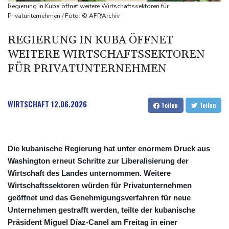
Schwimm-EM: Halbisch winkt und springt zu Bronze
Regierung in Kuba öffnet weitere Wirtschaftssektoren für
Selenskyj: Ukraine hat praktisch keine intakten
Privatunternehmen / Foto: © AFP/Archiv
Wärmekraftwerke mehr
REGIERUNG IN KUBA ÖFFNET
Braunschweig nach Kantersieg in Magdeburg an der Spitze
WEITERE WIRTSCHAFTSSEKTOREN
Absteiger schlägt Aufsteiger: Heidenheim siegt turbulent
FÜR PRIVATUNTERNEHMEN
WIRTSCHAFT
12.06.2026
Teilen
Teilen
Die kubanische Regierung hat unter enormem Druck aus
Washington erneut Schritte zur Liberalisierung der
Wirtschaft des Landes unternommen. Weitere
Wirtschaftssektoren würden für Privatunternehmen
geöffnet und das Genehmigungsverfahren für neue
Unternehmen gestrafft werden, teilte der kubanische
Präsident Miguel Díaz-Canel am Freitag in einer