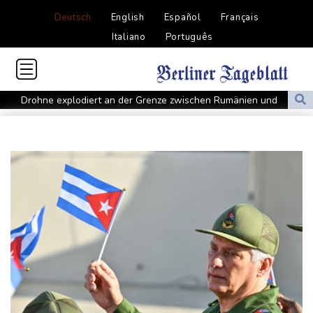
Deutsch
English
Español
Français
Italiano
Português
Drohne explodiert an der Grenze zwischen Rumänien und
Bulgarien nahe Gaspipeline
Lionel Messi trauert um seinen Vater
Absturz von Ultraleichtflugzeug: 72-jähriger Pilot stirbt in Baden-
Württemberg
Selenskyj warnt in Belgrad vor Folgen russischer Angriffe für
den Winter
Drohnen über Bundeswehrstandort in Nordrhein-Westfalen
gesichtet
Ungarns Regierungspartei nominiert Ex-Gerichtspräsidenten
Baka als Staatschef